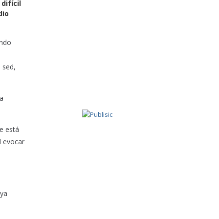
ifícil
dio
ando
 sed,
la
e está
l evocar
 ya