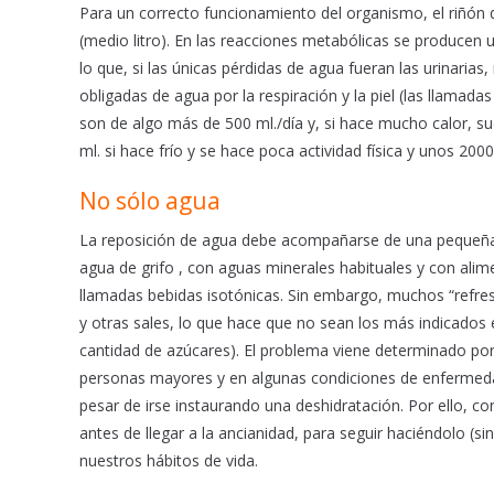
Para un correcto funcionamiento del organismo, el riñón 
(medio litro). En las reacciones metabólicas se producen 
lo que, si las únicas pérdidas de agua fueran las urinaria
obligadas de agua por la respiración y la piel (las llamada
son de algo más de 500 ml./día y, si hace mucho calor, su
ml. si hace frío y se hace poca actividad física y unos 2000
No sólo agua
La reposición de agua debe acompañarse de una pequeña c
agua de grifo , con aguas minerales habituales y con alim
llamadas bebidas isotónicas. Sin embargo, muchos “refres
y otras sales, lo que hace que no sean los más indicados 
cantidad de azúcares). El problema viene determinado por
personas mayores y en algunas condiciones de enfermeda
pesar de irse instaurando una deshidratación. Por ello, 
antes de llegar a la ancianidad, para seguir haciéndolo (
nuestros hábitos de vida.