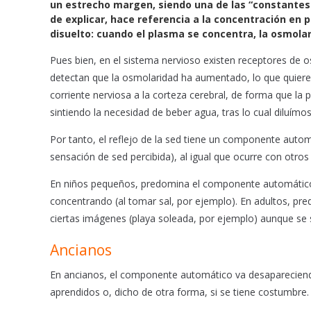
un estrecho margen, siendo una de las “constantes 
o
p
de explicar, hace referencia a la concentración en
k
p
disuelto: cuando el plasma se concentra, la osmola
Pues bien, en el sistema nervioso existen receptores de
detectan que la osmolaridad ha aumentado, lo que quiere 
corriente nerviosa a la corteza cerebral, de forma que la
sintiendo la necesidad de beber agua, tras lo cual diluímo
Por tanto, el reflejo de la sed tiene un componente automá
sensación de sed percibida), al igual que ocurre con otros
En niños pequeños, predomina el componente automático,
concentrando (al tomar sal, por ejemplo). En adultos, pr
ciertas imágenes (playa soleada, por ejemplo) aunque se 
Ancianos
En ancianos, el componente automático va desaparecien
aprendidos o, dicho de otra forma, si se tiene costumbre.