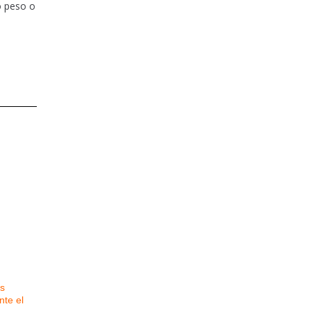
o peso o
s
nte el