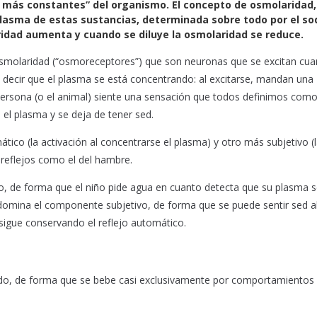
más constantes” del organismo. El concepto de osmolaridad, d
 plasma de estas sustancias, determinada sobre todo por el so
ridad aumenta y cuando se diluye la osmolaridad se reduce.
 osmolaridad (“osmoreceptores”) que son neuronas que se excitan cu
decir que el plasma se está concentrando: al excitarse, mandan una
 persona (o el animal) siente una sensación que todos definimos como
s el plasma y se deja de tener sed.
tico (la activación al concentrarse el plasma) y otro más subjetivo (
 reflejos como el del hambre.
 de forma que el niño pide agua en cuanto detecta que su plasma s
edomina el componente subjetivo, de forma que se puede sentir sed a
sigue conservando el reflejo automático.
do, de forma que se bebe casi exclusivamente por comportamientos