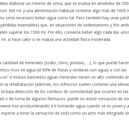
debe elaborar un mínimo de orina, que se evalúa en alrededor de 500 
unos 300 ml. y una alimentación habitual contiene algo más de 1000 m
s, no sería necesario beber agua como tal. Pero también hay unas pérd
s pérdidas insensibles) que, en situaciones de sedentarismo y frío amb
elen superar los 1500 ml. Por ello, conviene beber algo cada día: uno
 ml. si hace calor o se realiza una actividad física moderada.
antidad de minerales (sodio, cloro, potasio, …), lo que puede hace
entos ricos en agua (el 90% de frutas y verduras son agua) o con las
cos” e incluso bastantes aguas minerales tienen un alto contenido e
en la rehidratación (además, los refrescos suelen contener una eleva
 la baja detección de los cambios de osmolaridad que ocurren en las
d o de toma de algunos fármacos: puede no existir sensación de se
conviene irse acostumbrando a ir tomando agua cuando se es joven y a
sin esperar a tener la sensación de sed) como un acto más integrado e