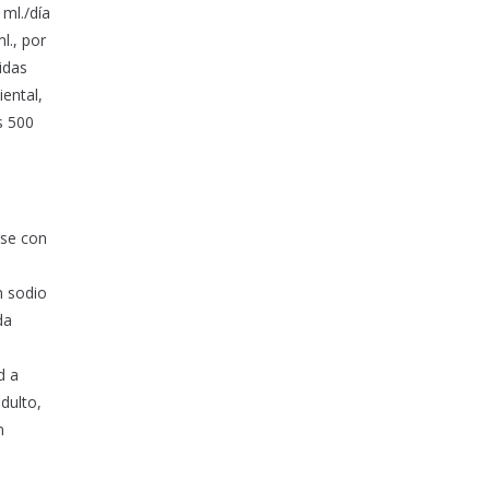
ml./día
l., por
idas
iental,
s 500
rse con
n sodio
da
d a
dulto,
n