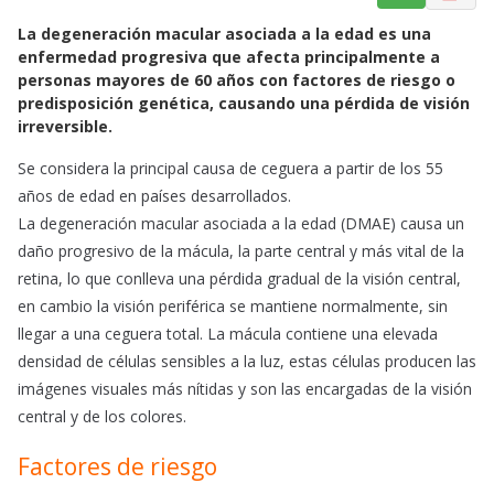
a
h
m
La degeneración macular asociada a la edad es una
c
a
a
enfermedad progresiva que afecta principalmente a
e
t
i
personas mayores de 60 años con factores de riesgo o
b
s
l
predisposición genética, causando una pérdida de visión
o
A
irreversible.
o
p
Se considera la principal causa de ceguera a partir de los 55
k
p
años de edad en países desarrollados.
La degeneración macular asociada a la edad (DMAE) causa un
daño progresivo de la mácula, la parte central y más vital de la
retina, lo que conlleva una pérdida gradual de la visión central,
en cambio la visión periférica se mantiene normalmente, sin
llegar a una ceguera total. La mácula contiene una elevada
densidad de células sensibles a la luz, estas células producen las
imágenes visuales más nítidas y son las encargadas de la visión
central y de los colores.
Factores de riesgo