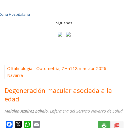
Síguenos
Oftalmología - Optometría
ZHn118 mar-abr 2026
,
Navarra
Degeneración macular asociada a la
edad
Maialen Azpiroz Zabalo.
Enfermera del Servicio Navarro de Salud
F
X
W
E