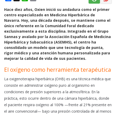
a
h
m
Hace diez años, Oxien inició su andadura como el primer
c
a
a
centro especializado en Medicina Hiperbárica de
e
t
i
Navarra. Hoy, una década después, se mantiene como el
b
s
l
único referente en la Comunidad Foral dedicado
o
A
exclusivamente a esta disciplina. Integrado en el Grupo
o
p
Sannas y avalado por la Asociación Española de Medicina
k
p
Hiperbárica y Subacuática (ASEMHS), el centro ha
consolidado un modelo que une tecnología de punta,
rigor médico y una atención humana personalizada para
mejorar la calidad de vida de sus pacientes.
El oxígeno como herramienta terapéutica
La oxigenoterapia hiperbárica (OHB) es una técnica médica que
consiste en administrar oxígeno puro al organismo en
condiciones de presión superiores a la atmosférica. En la
práctica, esto ocurre dentro de una cámara hiperbárica, donde
el paciente respira oxígeno al 100% —frente al 21% presente en
el aire convencional— bajo una presión controlada de al menos