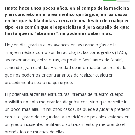
a
h
m
Hasta hace unos pocos años, en el campo de la medicina
c
a
a
y en concreto en el área médico quirúrgica, en los casos
e
t
i
en los que había dudas acerca de una lesión de cualquier
b
s
l
tipo, era común que el especialista dijera aquello de que:
o
A
hasta que no “abramos”, no podemos saber más.
o
p
Hoy en día, gracias a los avances en las tecnologías de la
k
p
imagen médica como son la radiología, las tomografías (TAC),
las resonancias, entre otras, es posible “ver” antes de “abrir”,
teniendo gran cantidad y variedad de información acerca de lo
que nos podemos encontrar antes de realizar cualquier
procedimiento sea o no quirúrgico.
El poder visualizar las estructuras internas de nuestro cuerpo,
posibilita no solo mejorar los diagnósticos, sino que permite ir
un poco más allá. En muchos casos, se puede ayudar a predecir
con alto grado de seguridad la aparición de posibles lesiones en
un grado incipiente, facilitando su tratamiento y mejorando el
pronóstico de muchas de ellas.