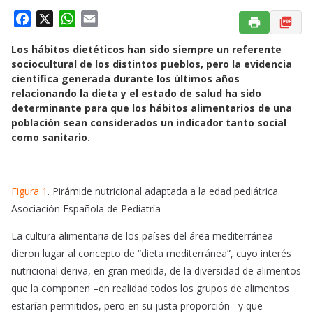
F
X
W
E
a
h
m
Los hábitos dietéticos han sido siempre un referente
c
a
a
sociocultural de los distintos pueblos, pero la evidencia
e
t
i
científica generada durante los últimos años
b
s
l
relacionando la dieta y el estado de salud ha sido
o
A
determinante para que los hábitos alimentarios de una
o
p
población sean considerados un indicador tanto social
k
p
como sanitario.
Figura 1
. Pirámide nutricional adaptada a la edad pediátrica.
Asociación Española de Pediatría
La cultura alimentaria de los países del área mediterránea
dieron lugar al concepto de “dieta mediterránea”, cuyo interés
nutricional deriva, en gran medida, de la diversidad de alimentos
que la componen –en realidad todos los grupos de alimentos
estarían permitidos, pero en su justa proporción– y que