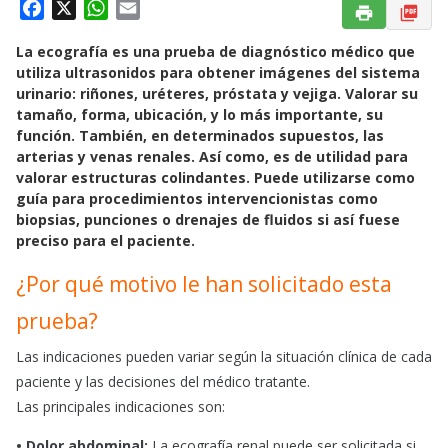
F
X
W
E
a
h
m
La ecografía es una prueba de diagnóstico médico que
c
a
a
utiliza ultrasonidos para obtener imágenes del sistema
e
t
i
urinario: riñones, uréteres, próstata y vejiga. Valorar su
b
s
l
tamaño, forma, ubicación, y lo más importante, su
o
A
función. También, en determinados supuestos, las
o
p
arterias y venas renales. Así como, es de utilidad para
k
p
valorar estructuras colindantes. Puede utilizarse como
guía para procedimientos intervencionistas como
biopsias, punciones o drenajes de fluidos si así fuese
preciso para el paciente.
¿Por qué motivo le han solicitado esta
prueba?
Las indicaciones pueden variar según la situación clínica de cada
paciente y las decisiones del médico tratante.
Las principales indicaciones son:
• Dolor abdominal:
La ecografía renal puede ser solicitada si