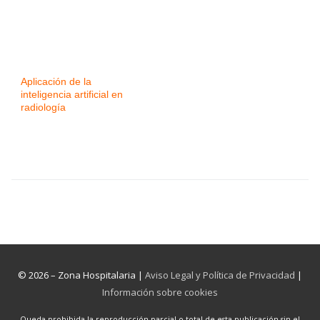
Aplicación de la
inteligencia artificial en
radiología
© 2026 – Zona Hospitalaria |
Aviso Legal y Política de Privacidad
|
Información sobre cookies
Queda prohibida la reproducción parcial o total de esta publicación sin el