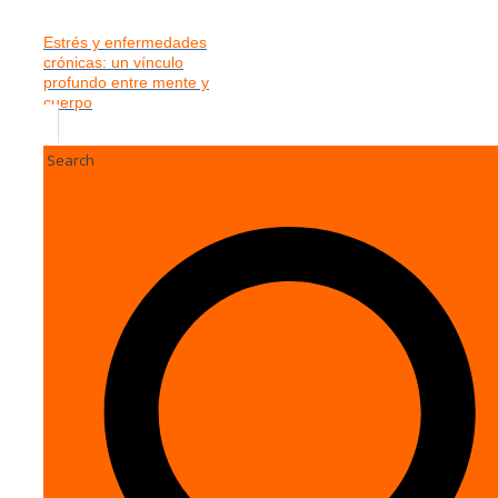
Estrés y enfermedades
crónicas: un vínculo
profundo entre mente y
cuerpo
Search