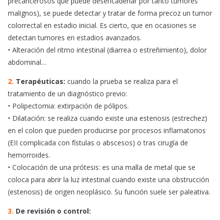
precancerosos que puede desencadenar por tanto tumores
malignos), se puede detectar y tratar de forma precoz un tumor
colorrectal en estadio inicial. Es cierto, que en ocasiones se
detectan tumores en estadios avanzados.
• Alteración del ritmo intestinal (diarrea o estreñimiento), dolor
abdominal…
2.
Terapéuticas:
cuando la prueba se realiza para el
tratamiento de un diagnóstico previo:
• Polipectomia: extirpación de pólipos.
• Dilatación: se realiza cuando existe una estenosis (estrechez)
en el colon que pueden producirse por procesos inflamatorios
(EII complicada con fístulas o abscesos) o tras cirugía de
hemorroides.
• Colocación de una prótesis: es una malla de metal que se
coloca para abrir la luz intestinal cuando existe una obstrucción
(estenosis) de origen neoplásico. Su función suele ser paleativa.
3.
De revisión o control: