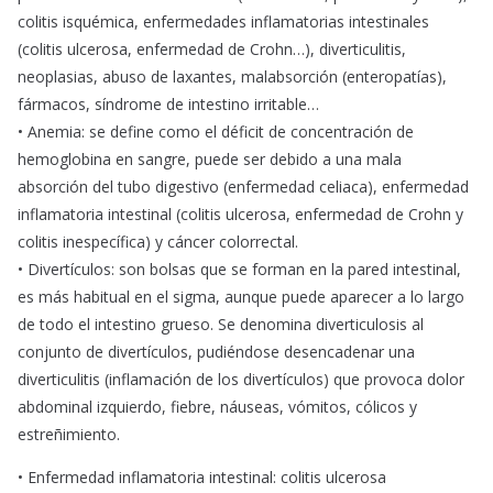
colitis isquémica, enfermedades inflamatorias intestinales
(colitis ulcerosa, enfermedad de Crohn…), diverticulitis,
neoplasias, abuso de laxantes, malabsorción (enteropatías),
fármacos, síndrome de intestino irritable…
• Anemia: se define como el déficit de concentración de
hemoglobina en sangre, puede ser debido a una mala
absorción del tubo digestivo (enfermedad celiaca), enfermedad
inflamatoria intestinal (colitis ulcerosa, enfermedad de Crohn y
colitis inespecífica) y cáncer colorrectal.
• Divertículos: son bolsas que se forman en la pared intestinal,
es más habitual en el sigma, aunque puede aparecer a lo largo
de todo el intestino grueso. Se denomina diverticulosis al
conjunto de divertículos, pudiéndose desencadenar una
diverticulitis (inflamación de los divertículos) que provoca dolor
abdominal izquierdo, fiebre, náuseas, vómitos, cólicos y
estreñimiento.
• Enfermedad inflamatoria intestinal: colitis ulcerosa