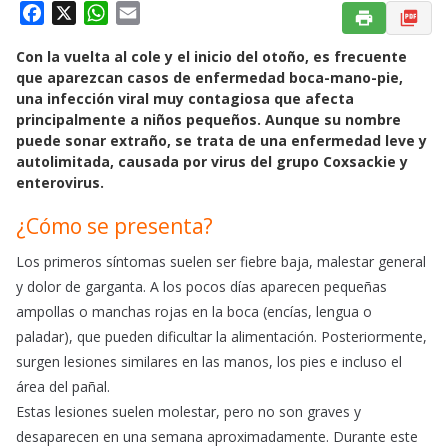
F
X
W
E
a
h
m
Con la vuelta al cole y el inicio del otoño, es frecuente
c
a
a
que aparezcan casos de enfermedad boca-mano-pie,
e
t
i
una infección viral muy contagiosa que afecta
b
s
l
principalmente a niños pequeños. Aunque su nombre
o
A
puede sonar extraño, se trata de una enfermedad leve y
o
p
autolimitada, causada por virus del grupo Coxsackie y
k
p
enterovirus.
¿Cómo se presenta?
Los primeros síntomas suelen ser fiebre baja, malestar general
y dolor de garganta. A los pocos días aparecen pequeñas
ampollas o manchas rojas en la boca (encías, lengua o
paladar), que pueden dificultar la alimentación. Posteriormente,
surgen lesiones similares en las manos, los pies e incluso el
área del pañal.
Estas lesiones suelen molestar, pero no son graves y
desaparecen en una semana aproximadamente. Durante este