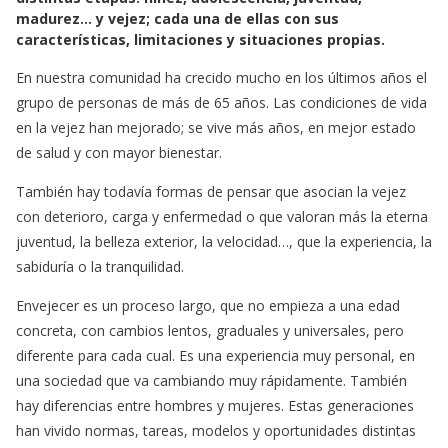
e
t
i
madurez… y vejez; cada una de ellas con sus
b
s
l
características, limitaciones y situaciones propias.
o
A
o
p
En nuestra comunidad ha crecido mucho en los últimos años el
k
p
grupo de personas de más de 65 años. Las condiciones de vida
en la vejez han mejorado; se vive más años, en mejor estado
de salud y con mayor bienestar.
También hay todavía formas de pensar que asocian la vejez
con deterioro, carga y enfermedad o que valoran más la eterna
juventud, la belleza exterior, la velocidad…, que la experiencia, la
sabiduría o la tranquilidad.
Envejecer es un proceso largo, que no empieza a una edad
concreta, con cambios lentos, graduales y universales, pero
diferente para cada cual. Es una experiencia muy personal, en
una sociedad que va cambiando muy rápidamente. También
hay diferencias entre hombres y mujeres. Estas generaciones
han vivido normas, tareas, modelos y oportunidades distintas