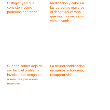
Disfagia: ¿en qué
Medicación y calor en
consiste y cómo
las personas mayores:
podemos abordarla?
el riesgo del verano
que muchas veces no
vemos venir
Cuando comer deja de
La neurorehabilitación:
ser fácil: el problema
recuperar autonomía,
invisible que desgasta
recuperar vida
a muchas personas
mayores