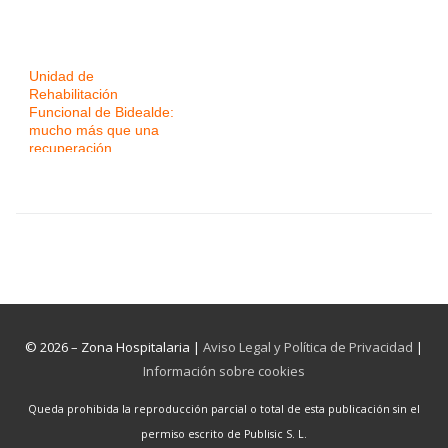
Unidad de
Rehabilitación
Funcional de Bidealde:
mucho más que una
recuperación
© 2026 – Zona Hospitalaria |
Aviso Legal y Política de Privacidad
|
Información sobre cookies
Queda prohibida la reproducción parcial o total de esta publicación sin el
permiso escrito de Publisic S. L.