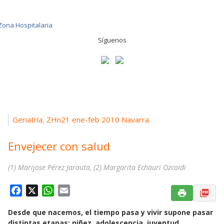
Síguenos
Geriatría
ZHn21 ene-feb 2010 Navarra
,
Envejecer con salud
(1) Marijose Pérez Jarauta, (2) Margarita Echauri Ozcoidi
F
X
W
E
a
h
m
Desde que nacemos, el tiempo pasa y vivir supone pasar
c
a
a
distintas etapas: niñez, adolescencia, juventud,