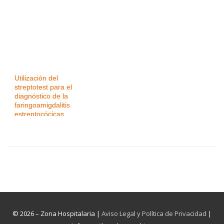
Utilización del
streptotest para el
diagnóstico de la
faringoamigdalitis
estreptocócicas
© 2026 – Zona Hospitalaria |
Aviso Legal y Política de Privacidad
|