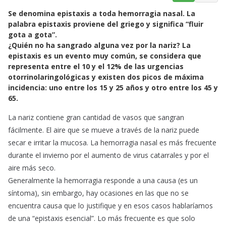
a
h
m
Se denomina epistaxis a toda hemorragia nasal. La
c
a
a
palabra epistaxis proviene del griego y significa “fluir
e
t
i
gota a gota”.
b
s
l
¿Quién no ha sangrado alguna vez por la nariz? La
o
A
epistaxis es un evento muy común, se considera que
o
p
representa entre el 10 y el 12% de las urgencias
k
p
otorrinolaringológicas y existen dos picos de máxima
incidencia: uno entre los 15 y 25 años y otro entre los 45 y
65.
La nariz contiene gran cantidad de vasos que sangran
fácilmente. El aire que se mueve a través de la nariz puede
secar e irritar la mucosa. La hemorragia nasal es más frecuente
durante el invierno por el aumento de virus catarrales y por el
aire más seco.
Generalmente la hemorragia responde a una causa (es un
síntoma), sin embargo, hay ocasiones en las que no se
encuentra causa que lo justifique y en esos casos hablaríamos
de una “epistaxis esencial”. Lo más frecuente es que solo