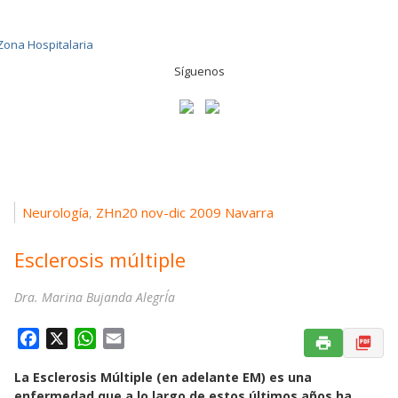
Síguenos
Neurología
ZHn20 nov-dic 2009 Navarra
,
Esclerosis múltiple
Dra. Marina Bujanda AlegrÍa
F
X
W
E
a
h
m
La Esclerosis Múltiple (en adelante EM) es una
c
a
a
enfermedad que a lo largo de estos últimos años ha