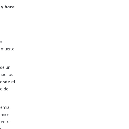
 y hace
a
to
e muerte
 de un
mpo los
esde el
to de
demia,
avance
 entre
n