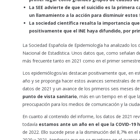
La SEE advierte de que el suicidio es la primer
un llamamiento a la acción para disminuir estos 
La sociedad científica resalta la importancia que
positivamente que el INE haya difundido, por pri
La Sociedad Española de Epidemiología ha analizado los d
Nacional de Estadística. Unos datos que, como señalan d
más frecuente tanto en 2021 como en el primer semestre
Los epidemiólogos/as destacan positivamente que, en est
año y se proponga hacer estos avances semestrales de m
datos de 2021 y un avance de los primeros seis meses de
punto de vista sanitario
, más en un tiempo en el que 
preocupación para los medios de comunicación y la ciudad
En cuanto al contenido del informe, los datos de 2021 re
todavía
estamos ante un año en el que la COVID-19 h
de 2022. Ello sucede pese a la disminución del 8,7% en el
2020 y 2021, tendencia que no se mantiene en el avance