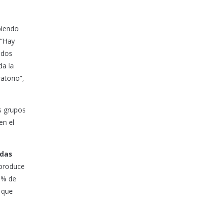
biendo
 “Hay
ados
da la
atorio”,
s grupos
en el
adas
 produce
8% de
 que