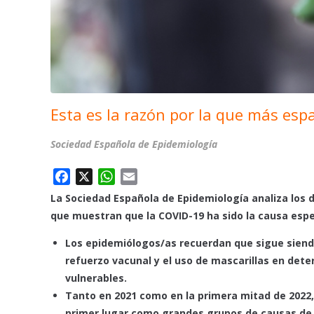
Esta es la razón por la que más esp
Sociedad Española de Epidemiología
F
X
W
E
a
h
m
La Sociedad Española de Epidemiología analiza los d
c
a
a
que muestran que la COVID-19 ha sido la causa esp
e
t
i
Los epidemiólogos/as recuerdan que sigue siendo
b
s
l
o
A
refuerzo vacunal y el uso de mascarillas en det
o
p
vulnerables.
k
p
Tanto en 2021 como en la primera mitad de 2022,
primer lugar como grandes grupos de causas de