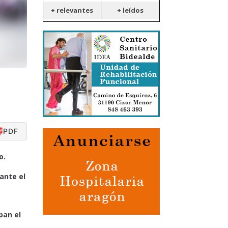
+ relevantes
+ leídos
PDF
o.
ante el
pan el