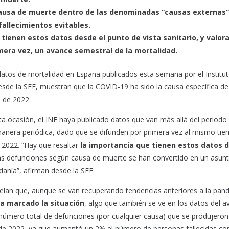
a causa de muerte dentro de las denominadas “causas externas”
fallecimientos evitables.
 tienen estos datos desde el punto de vista sanitario, y valor
mera vez, un avance semestral de la mortalidad.
atos de mortalidad en España publicados esta semana por el Institu
esde la SEE, muestran que la COVID-19 ha sido la causa específica d
 de 2022.
a ocasión, el INE haya publicado datos que van más allá del periodo
anera periódica, dado que se difunden por primera vez al mismo tie
 2022. “Hay que resaltar
la importancia que tienen estos datos d
las defunciones según causa de muerte se han convertido en un asun
anía”, afirman desde la SEE.
velan que, aunque se van recuperando tendencias anteriores a la pan
a marcado la situación
, algo que también se ve en los datos del 
 número total de defunciones (por cualquier causa) que se produjeron
 de 2022, ya que aumentó un 2% el número de personas fallecidas co