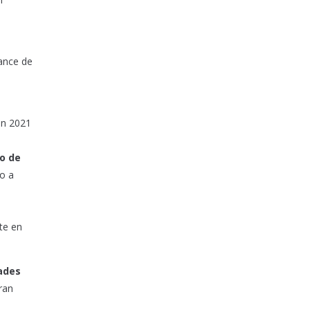
vance de
en 2021
o de
jo a
te en
ades
ran