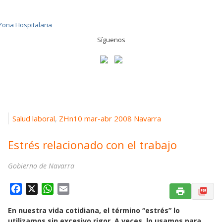
Síguenos
Salud laboral
ZHn10 mar-abr 2008 Navarra
,
Estrés relacionado con el trabajo
Gobierno de Navarra
F
X
W
E
a
h
m
En nuestra vida cotidiana, el término “estrés” lo
c
a
a
utilizamos sin excesivo rigor. A veces, lo usamos para