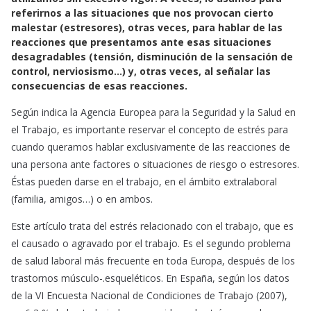
e
t
i
referirnos a las situaciones que nos provocan cierto
b
s
l
malestar (estresores), otras veces, para hablar de las
o
A
reacciones que presentamos ante esas situaciones
o
p
desagradables (tensión, disminución de la sensación de
k
p
control, nerviosismo…) y, otras veces, al señalar las
consecuencias de esas reacciones.
Según indica la Agencia Europea para la Seguridad y la Salud en
el Trabajo, es importante reservar el concepto de estrés para
cuando queramos hablar exclusivamente de las reacciones de
una persona ante factores o situaciones de riesgo o estresores.
Éstas pueden darse en el trabajo, en el ámbito extralaboral
(familia, amigos…) o en ambos.
Este artículo trata del estrés relacionado con el trabajo, que es
el causado o agravado por el trabajo. Es el segundo problema
de salud laboral más frecuente en toda Europa, después de los
trastornos músculo-.esqueléticos. En España, según los datos
de la VI Encuesta Nacional de Condiciones de Trabajo (2007),