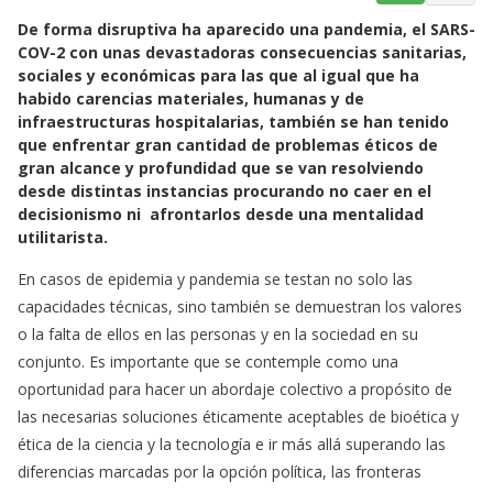
a
h
m
De forma disruptiva ha aparecido una pandemia, el SARS-
c
a
a
COV-2 con unas devastadoras consecuencias sanitarias,
e
t
i
sociales y económicas para las que al igual que ha
b
s
l
habido carencias materiales, humanas y de
o
A
infraestructuras hospitalarias, también se han tenido
o
p
que enfrentar gran cantidad de problemas éticos de
k
p
gran alcance y profundidad que se van resolviendo
desde distintas instancias procurando no caer en el
decisionismo ni afrontarlos desde una mentalidad
utilitarista.
En casos de epidemia y pandemia se testan no solo las
capacidades técnicas, sino también se demuestran los valores
o la falta de ellos en las personas y en la sociedad en su
conjunto. Es importante que se contemple como una
oportunidad para hacer un abordaje colectivo a propósito de
las necesarias soluciones éticamente aceptables de bioética y
ética de la ciencia y la tecnología e ir más allá superando las
diferencias marcadas por la opción política, las fronteras