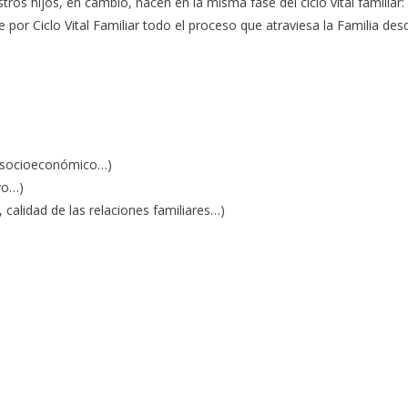
ros hijos, en cambio, nacen en la misma fase del ciclo vital familiar: 
 por Ciclo Vital Familiar todo el proceso que atraviesa la Familia des
e socioeconómico…)
oyo…)
calidad de las relaciones familiares…)