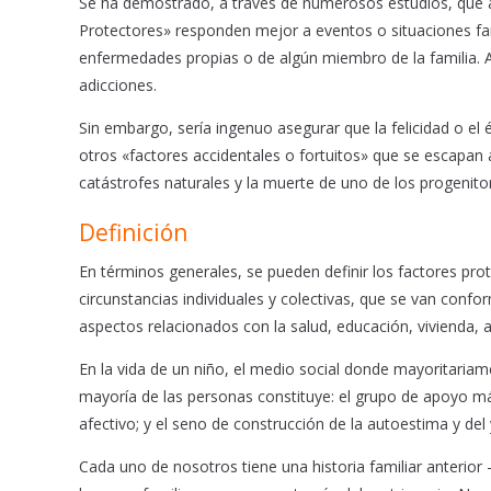
Se ha demostrado, a través de numerosos estudios, que a
o
p
Protectores» responden mejor a eventos o situaciones fa
k
p
enfermedades propias o de algún miembro de la familia.
adicciones.
Sin embargo, sería ingenuo asegurar que la felicidad o el 
otros «factores accidentales o fortuitos» que se escapan
catástrofes naturales y la muerte de uno de los progenito
Definición
En términos generales, se pueden definir los factores pro
circunstancias individuales y colectivas, que se van confo
aspectos relacionados con la salud, educación, vivienda, 
En la vida de un niño, el medio social donde mayoritariam
mayoría de las personas constituye: el grupo de apoyo má
afectivo; y el seno de construcción de la autoestima y del 
Cada uno de nosotros tiene una historia familiar anterior 