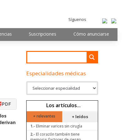
Síguenos
encias
Suscripciones
Cómo anunciarse
Especialidades médicas
PDF
Los artículos...
los
+ relevantes
+ leídos
derivan
1.-
Eliminar varices sin cirugía
2.-
El corazón también tiene
memoria: factores de riesgo