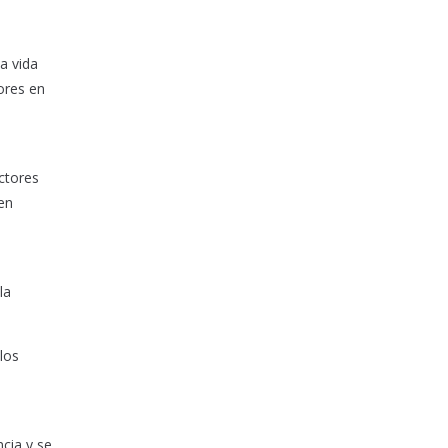
a vida
nores en
ctores
en
la
los
cia y se