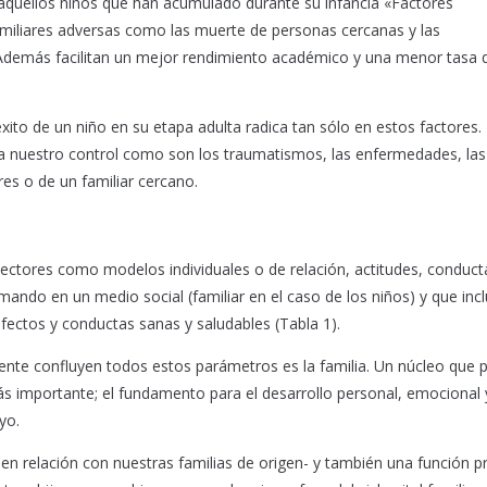
quellos niños que han acumulado durante su infancia «Factores
miliares adversas como las muerte de personas cercanas y las
 Además facilitan un mejor rendimiento académico y una menor tasa 
éxito de un niño en su etapa adulta radica tan sólo en estos factores.
 a nuestro control como son los traumatismos, las enfermedades, las
res o de un familiar cercano.
tectores como modelos individuales o de relación, actitudes, conduct
rmando en un medio social (familiar en el caso de los niños) y que inc
afectos y conductas sanas y saludables (Tabla 1).
ente confluyen todos estos parámetros es la familia. Un núcleo que p
s importante; el fundamento para el desarrollo personal, emocional 
yo.
-en relación con nuestras familias de origen- y también una función p