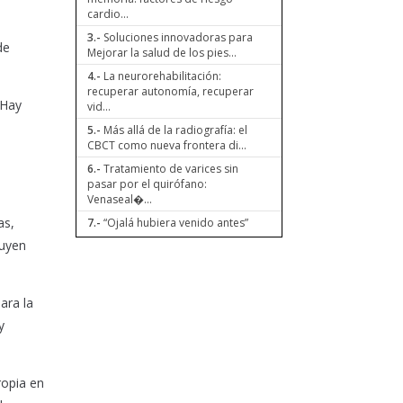
cardio...
3.-
Soluciones innovadoras para
de
Mejorar la salud de los pies...
4.-
La neurorehabilitación:
recuperar autonomía, recuperar
 Hay
vid...
5.-
Más allá de la radiografía: el
CBCT como nueva frontera di...
6.-
Tratamiento de varices sin
pasar por el quirófano:
Venaseal�...
as,
7.-
“Ojalá hubiera venido antes”
luyen
ara la
y
ropia en