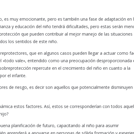
iño, es muy emocionante, pero es también una fase de adaptación en l
 crianza y educación del niño tendrá dificultades, pero estas serán me
rotección que pueden contribuir al mejor manejo de las situaciones
dos los sentidos de este niño.
breprotectores, que en algunos casos pueden llegar a actuar como fa
 del «todo vale», entendido como una preocupación desproporcionada 
 sobreprotección repercute en el crecimiento del niño en cuanto a la
or el infante.
ores de riesgo, es decir son aquellos que potencialmente disminuyen 
ámica estos factores. Así, estos se corresponderían con todos aquel
hijo?
ena planificación de futuro, capacitando al niño para asumir
én aprenderá a apoyarse en personas de sólida formación y experien