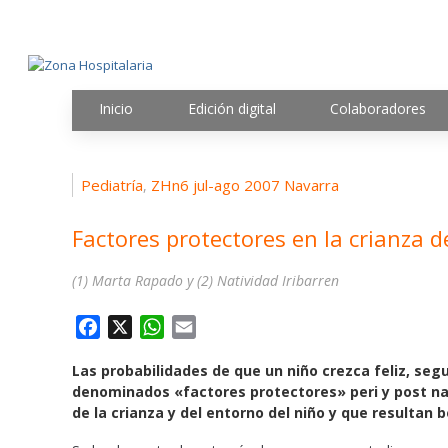
Inicio
Edición digital
Colaboradores
Pediatría
ZHn6 jul-ago 2007 Navarra
,
Factores protectores en la crianza d
(1) Marta Rapado y (2) Natividad Iribarren
F
X
W
E
a
h
m
Las probabilidades de que un niño crezca feliz, segu
c
a
a
denominados «factores protectores» peri y post na
e
t
i
de la crianza y del entorno del niño y que resultan 
b
s
l
o
A