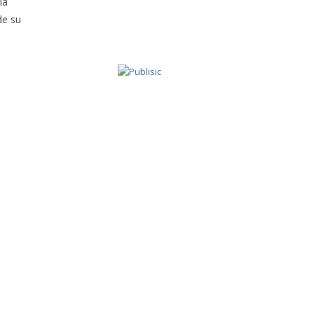
la
de su