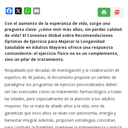
F
X
W
E
a
h
m
Con el aumento de la esperanza de vida, surge una
c
a
a
pregunta clave: ¿cómo vivir más años, sin perder calidad
e
t
i
de vida? El Consenso Global sobre Recomendaciones
b
s
l
Óptimas de Ejercicio para Mejorar la Longevidad
o
A
Saludable en Adultos Mayores ofrece una respuesta
o
p
contundente: el ejercicio físico no es un complemento,
k
p
sino un pilar de tratamiento.
Respaldado por décadas de investigación y la colaboración de
expertos de 40 países, el documento propone un cambio de
paradigma: los programas de ejercicio personalizados deben
ser tan esenciales como un tratamiento farmacológico a todas
las edades, pero especialmente en la atención a los adultos
mayores. No se trata de añadir años a la vida, sino de
garantizar que esos años se vivan con autonomía, energía y
bienestar integral. Además, proponen estrategias concretas
para combatir la fragilidad, mantener la independencia y reducir