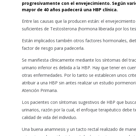
b
s
l
progresivamente con el envejecimiento. Según vari
o
A
mayor de 40 años padecerá una HBP clínica.
o
p
Entre las causas que la producen están: el envejecimiento 
k
p
suficientes de Testosterona (hormona liberada por los test
Están implicados también otros factores hormonales, dieté
factor de riesgo para padecerla.
Se manifiesta clínicamente mediante los síntomas del tract
urinario inferior es debida a la HBP. Hay que tener en cu
otras enfermedades. Por lo tanto se establecen unos crit
atribuir a una HBP sin antes realizar un estudio pormenori
Atención Primaria.
Los pacientes con síntomas sugestivos de HBP que buscan 
urinarios, razón por la cual, el enfoque terapéutico deb
calidad de vida del individuo.
Una buena anamnesis y un tacto rectal realizado de man