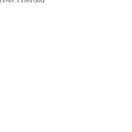
ia a HBP, o a otra causa.
)