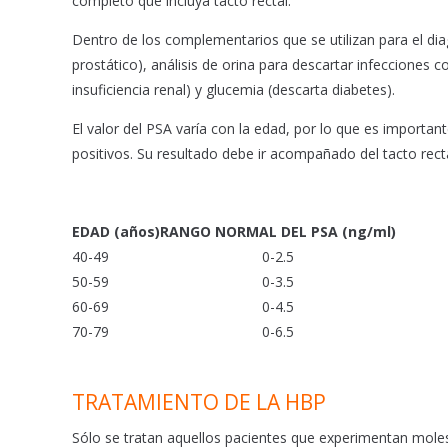
completo que incluya tacto rectal.
Dentro de los complementarios que se utilizan para el di
prostático), análisis de orina para descartar infecciones
insuficiencia renal) y glucemia (descarta diabetes).
El valor del PSA varía con la edad, por lo que es importa
positivos. Su resultado debe ir acompañado del tacto recta
EDAD (años)
RANGO NORMAL DEL PSA (ng/ml)
40-49
0-2.5
50-59
0-3.5
60-69
0-4.5
70-79
0-6.5
TRATAMIENTO DE LA HBP
Sólo se tratan aquellos pacientes que experimentan molesti