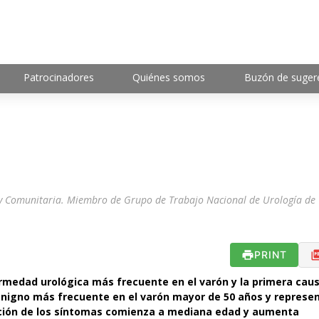
Patrocinadores
Quiénes somos
Buzón de suger
r y Comunitaria. Miembro de Grupo de Trabajo Nacional de Urología de
PRINT
ermedad urológica más frecuente en el varón y la primera cau
benigno más frecuente en el varón mayor de 50 años y represen
ición de los síntomas comienza a mediana edad y aumenta