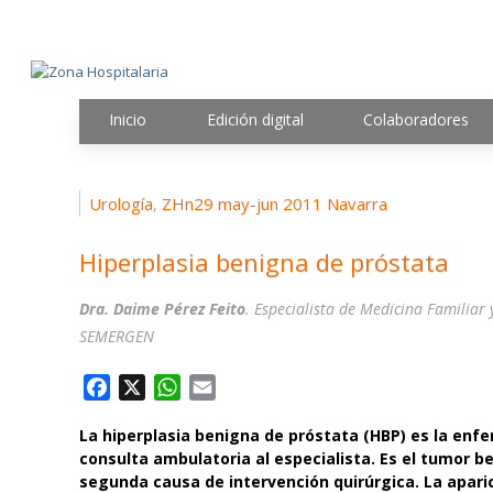
Inicio
Edición digital
Colaboradores
Urología
ZHn29 may-jun 2011 Navarra
,
Hiperplasia benigna de próstata
Dra. Daime Pérez Feito
. Especialista de Medicina Familia
SEMERGEN
F
X
W
E
a
h
m
La hiperplasia benigna de próstata (HBP) es la enf
c
a
a
consulta ambulatoria al especialista. Es el tumor 
e
t
i
segunda causa de intervención quirúrgica. La apar