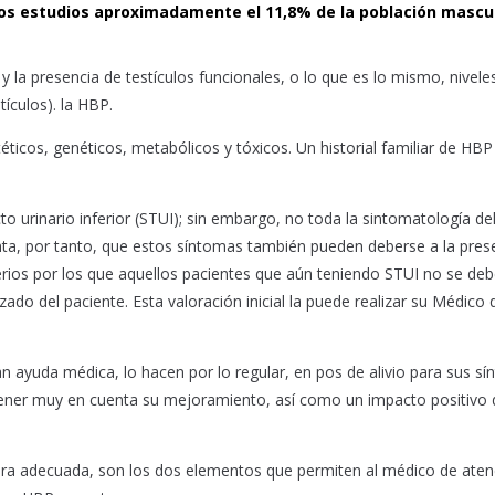
os estudios aproximadamente el 11,8% de la población mascu
y la presencia de testículos funcionales, o lo que es lo mismo, nivele
ículos). la HBP.
ticos, genéticos, metabólicos y tóxicos. Un historial familiar de HBP
o urinario inferior (STUI); sin embargo, no toda la sintomatología del
enta, por tanto, que estos síntomas también pueden deberse a la pres
erios por los que aquellos pacientes que aún teniendo STUI no se de
zado del paciente. Esta valoración inicial la puede realizar su Médico 
ayuda médica, lo hacen por lo regular, en pos de alivio para sus s
e tener muy en cuenta su mejoramiento, así como un impacto positivo 
era adecuada, son los dos elementos que permiten al médico de aten