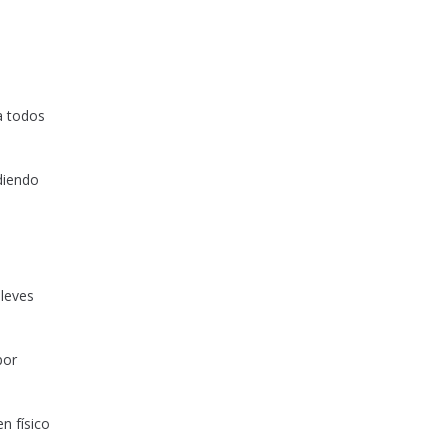
a todos
ndiendo
 leves
por
n físico