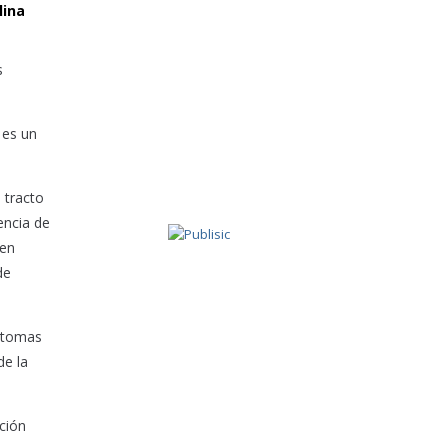
lina
s
 es un
 tracto
encia de
ben
de
íntomas
de la
ción