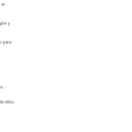
 el
mpre y
o para
s
en
e ellos.