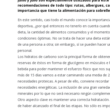
junio y julio son especialmente utilizados para est
recomendaciones de todo tipo: rutas, albergues, cal
o
p
importancia que tiene la alimentación para sobrelle
k
p
En este sentido, casi todo el mundo conoce la importanci
deportiva, ¿por qué entonces no tenerlo en cuenta cuand
dieta, la cantidad de alimentos consumidos y el moment
condiciones óptimas. No se trata de hacer una dieta está
de una persona a otra; sin embargo, sí se pueden hacer u
personal.
Los hidratos de carbono son la principal forma de obtene
reservas de éstos en forma de glucógeno en músculos e hí
bebida para poder mantener el esfuerzo físico que nos su
más de 15 días vamos a estar caminando una media de 20
necesidades proteicas. A pesar de ello, conviene recordar
necesidades energéticas. La inclusión de una gran varie
minerales por lo que no será necesario ningún complemen
Otro aspecto clave es mantener una correcta hidratación
de haber alcanzado el final de las etapas. No sólo es import