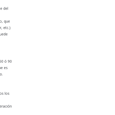
e del
o, que
, etc.)
puede
 60 ó 90
ue es
o.
os los
deración