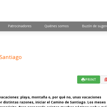
Patrocinadores
Quiénes somos
Buzón de suger
 Santiago
PRINT
e vacaciones: playa, montaña o, por qué no, unas vacaciones
r distintas razones, iniciar el Camino de Santiago. Los meses