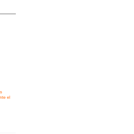
s
nte el