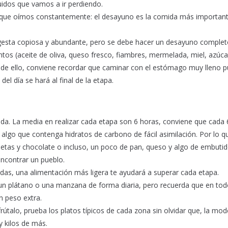
idos que vamos a ir perdiendo.
 que oímos constantemente: el desayuno es la comida más important
gesta copiosa y abundante, pero se debe hacer un desayuno complet
tos (aceite de oliva, queso fresco, fiambres, mermelada, miel, azúcar
 de ello, conviene recordar que caminar con el estómago muy lleno 
l día se hará al final de la etapa.
nada. La media en realizar cada etapa son 6 horas, conviene que cada
algo que contenga hidratos de carbono de fácil asimilación. Por lo q
etas y chocolate o incluso, un poco de pan, queso y algo de embutid
encontrar un pueblo.
das, una alimentación más ligera te ayudará a superar cada etapa.
 un plátano o una manzana de forma diaria, pero recuerda que en tod
n peso extra.
rútalo, prueba los platos típicos de cada zona sin olvidar que, la mo
y kilos de más.