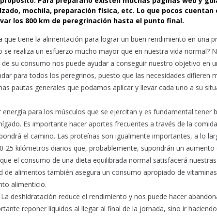
e propósito. Para prepararlo existen muchas páginas web y guí
zado, mochila, preparación física, etc. Lo que pocos cuentan 
var los 800 km de peregrinación hasta el punto final.
a que tiene la alimentación para lograr un buen rendimiento en una p
o se realiza un esfuerzo mucho mayor que en nuestra vida normal? 
o de su consumo nos puede ayudar a conseguir nuestro objetivo en 
ndar para todos los peregrinos, puesto que las necesidades difieren
nas pautas generales que podamos aplicar y llevar cada uno a su situ
r energía para los músculos que se ejercitan y es fundamental tener
gado. Es importante hacer aportes frecuentes a través de la comida
pondrá el camino. Las proteínas son igualmente importantes, a lo la
-25 kilómetros diarios que, probablemente, supondrán un aumento 
 que el consumo de una dieta equilibrada normal satisfacerá nuestras
dad de alimentos también asegura un consumo apropiado de vitaminas
to alimenticio.
. La deshidratación reduce el rendimiento y nos puede hacer abandon
ante reponer líquidos al llegar al final de la jornada, sino ir haciendo