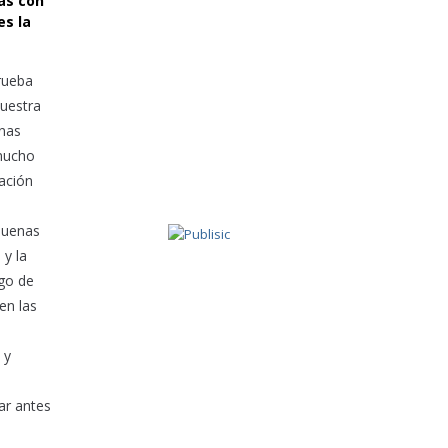
as con
es la
rueba
Nuestra
unas
 mucho
ación
 buenas
 y la
rgo de
en las
 y
ar antes