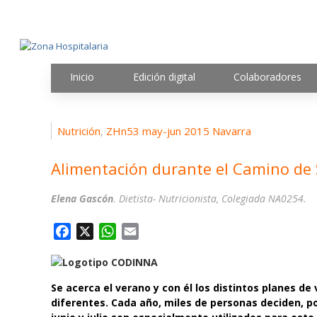
Inicio
Edición digital
Colaboradores
Nutrición
ZHn53 may-jun 2015 Navarra
,
Alimentación durante el Camino de
Elena Gascón
. Dietista- Nutricionista, Colegiada NA0254.
F
X
W
E
a
h
m
c
a
a
e
t
i
Se acerca el verano y con él los distintos planes d
b
s
l
diferentes. Cada año, miles de personas deciden, po
o
A