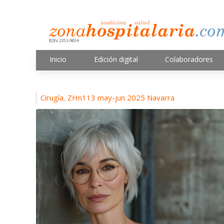
Inicio
Edición digital
Colaboradores
Cirugía
ZHn113 may-jun 2025 Navarra
,