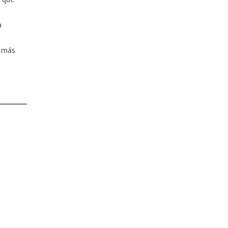
a
n más