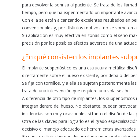
para devolver la sonrisa al paciente. Se trata de los lla
tiempo, pero que ha experimentado un importante avance g
Con ella se están alcanzando excelentes resultados en pe
convencionales y, por distintos motivos, no se someten 
Su aplicación es muy efectiva en zonas como el seno maxil
precisión por los posibles efectos adversos de una actuaci
¿En qué consisten los implantes subpe
El implante subperióstico es una estructura metálica dise
directamente sobre el hueso existente, por debajo del per
Se fija con tornillos, y a ella se sujetan posteriormente 
trata de una intervención que requiere una sola sesión.
A diferencia de otro tipo de implantes, los subperióstic
integran dentro del hueso. No obstante, pueden provocar
incidencias son muy ocasionales si tanto el diseño de las
Otra de las claves para lograrlo es el grado especializació
decisivo el manejo adecuado de herramientas avanzadas de 
En nuestra clínica hemos desarrollado unos protocolos pr