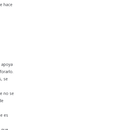
de hace
e apoya
orarlo.
s, se
ue no se
de
ue es
s que