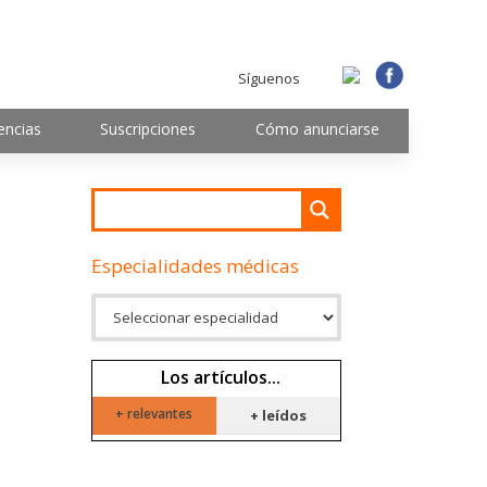
Síguenos
encias
Suscripciones
Cómo anunciarse
Especialidades médicas
Los artículos...
+ relevantes
+ leídos