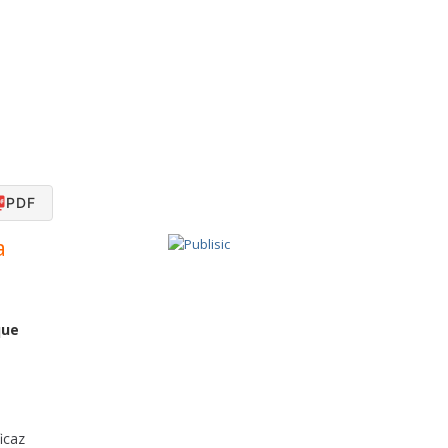
PDF
a
que
icaz