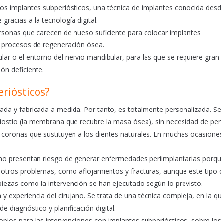
mados implantes subperiósticos, una técnica de implantes conocida des
racias a la tecnología digital.
rsonas que carecen de hueso suficiente para colocar implantes
a procesos de regeneración ósea.
ar o el entorno del nervio mandibular, para las que se requiere gran
ón deficiente.
riósticos?
ñada y fabricada a medida. Por tanto, es totalmente personalizada. S
iostio (la membrana que recubre la masa ósea), sin necesidad de perf
las coronas que sustituyen a los dientes naturales. En muchas ocasione
os no presentan riesgo de generar enfermedades periimplantarias porq
 otros problemas, como aflojamientos y fracturas, aunque este tipo 
 piezas como la intervención se han ejecutado según lo previsto.
n y experiencia del cirujano. Se trata de una técnica compleja, en la q
diagnóstico y planificación digital.
opios para las intervenciones con implantes subperiósticos, sobre lo