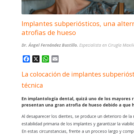
Implantes subperiósticos, una alter
atrofias de hueso
Dr. Ángel Fernández Bustillo.
Especialista en Cirugía Maxi
F
X
W
E
a
h
m
La colocación de implantes subperióst
c
a
a
e
t
i
técnica
b
s
l
o
A
En implantología dental, quizá uno de los mayores 
o
p
presentan una gran atrofia de hueso debido a que 
k
p
Al desaparecer los dientes, se produce un deterioro de l
estabilidad primaria de los implantes y garantizar la viabil
En estas circunstancias, frente a un proceso largo y comp