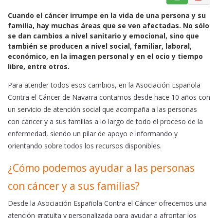
a
h
m
Cuando el cáncer irrumpe en la vida de una persona y su
c
a
a
familia, hay muchas áreas que se ven afectadas. No sólo
e
t
i
se dan cambios a nivel sanitario y emocional, sino que
b
s
l
también se producen a nivel social, familiar, laboral,
o
A
económico, en la imagen personal y en el ocio y tiempo
o
p
libre, entre otros.
k
p
Para atender todos esos cambios, en la Asociación Española
Contra el Cáncer de Navarra contamos desde hace 10 años con
un servicio de atención social que acompaña a las personas
con cáncer y a sus familias a lo largo de todo el proceso de la
enfermedad, siendo un pilar de apoyo e informando y
orientando sobre todos los recursos disponibles.
¿Cómo podemos ayudar a las personas
con cáncer y a sus familias?
Desde la Asociación Española Contra el Cáncer ofrecemos una
atención gratuita y personalizada para ayudar a afrontar los