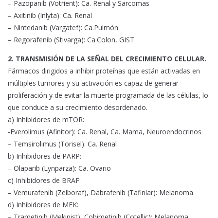
– Pazopanib (Votrient): Ca. Renal y Sarcomas
– Axitinib (Inlyta): Ca. Renal
– Nintedanib (Vargatef): Ca.Pulmón
– Regorafenib (Stivarga): Ca.Colon, GIST
2. TRANSMISIÓN DE LA SEÑAL DEL CRECIMIENTO CELULAR.
Fármacos dirigidos a inhibir proteínas que están activadas en
múltiples tumores y su activación es capaz de generar
proliferación y de evitar la muerte programada de las células, lo
que conduce a su crecimiento desordenado.
a) Inhibidores de mTOR:
-Everolimus (Afinitor): Ca. Renal, Ca. Mama, Neuroendocrinos
– Temsirolimus (Torisel): Ca. Renal
b) Inhibidores de PARP:
– Olaparib (Lynparza): Ca. Ovario
c) Inhibidores de BRAF:
– Vemurafenib (Zelboraf), Dabrafenib (Tafinlar): Melanoma
d) Inhibidores de MEK:
– Trametinib (Mekinist), Cobimetinib (Cotellic): Melanoma