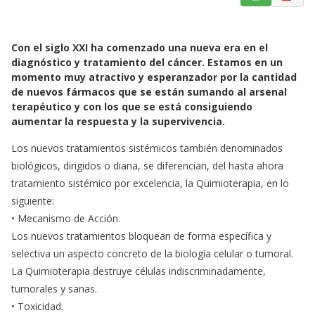
a
h
m
c
a
a
e
t
i
Con el siglo XXI ha comenzado una nueva era en el
b
s
l
diagnóstico y tratamiento del cáncer. Estamos en un
o
A
momento muy atractivo y esperanzador por la cantidad
de nuevos fármacos que se están sumando al arsenal
o
p
terapéutico y con los que se está consiguiendo
k
p
aumentar la respuesta y la supervivencia.
Los nuevos tratamientos sistémicos también denominados
biológicos, dirigidos o diana, se diferencian, del hasta ahora
tratamiento sistémico por excelencia, la Quimioterapia, en lo
siguiente:
• Mecanismo de Acción.
Los nuevos tratamientos bloquean de forma específica y
selectiva un aspecto concreto de la biología celular o tumoral.
La Quimioterapia destruye células indiscriminadamente,
tumorales y sanas.
• Toxicidad.