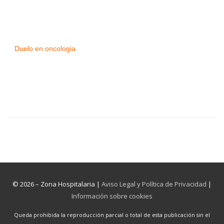
Duelo en oncologia
© 2026 – Zona Hospitalaria |
Aviso Legal y Política de Privacidad
|
Información sobre cookies
Queda prohibida la reproducción parcial o total de esta publicación sin el