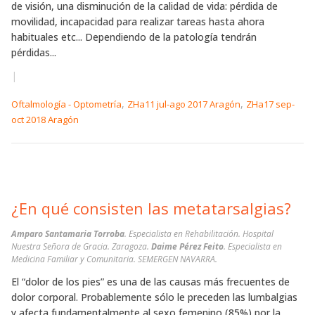
de visión, una disminución de la calidad de vida: pérdida de
movilidad, incapacidad para realizar tareas hasta ahora
habituales etc... Dependiendo de la patología tendrán
pérdidas...
|
,
,
Oftalmología - Optometría
ZHa11 jul-ago 2017 Aragón
ZHa17 sep-
oct 2018 Aragón
¿En qué consisten las metatarsalgias?
Amparo Santamaria Torroba
. Especialista en Rehabilitación. Hospital
Nuestra Señora de Gracia. Zaragoza.
Daime Pérez Feito
. Especialista en
Medicina Familiar y Comunitaria. SEMERGEN NAVARRA.
El “dolor de los pies” es una de las causas más frecuentes de
dolor corporal. Probablemente sólo le preceden las lumbalgias
y afecta fundamentalmente al sexo femenino (85%) por la