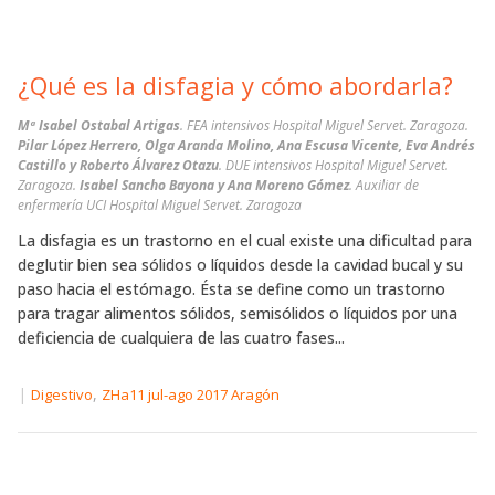
¿Qué es la disfagia y cómo abordarla?
Mª Isabel Ostabal Artigas
. FEA intensivos Hospital Miguel Servet. Zaragoza.
Pilar López Herrero, Olga Aranda Molino, Ana Escusa Vicente, Eva Andrés
Castillo y Roberto Álvarez Otazu
. DUE intensivos Hospital Miguel Servet.
Zaragoza.
Isabel Sancho Bayona y Ana Moreno Gómez
. Auxiliar de
enfermería UCI Hospital Miguel Servet. Zaragoza
La disfagia es un trastorno en el cual existe una dificultad para
deglutir bien sea sólidos o líquidos desde la cavidad bucal y su
paso hacia el estómago. Ésta se define como un trastorno
para tragar alimentos sólidos, semisólidos o líquidos por una
deficiencia de cualquiera de las cuatro fases...
|
,
Digestivo
ZHa11 jul-ago 2017 Aragón