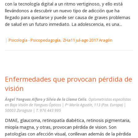
con la tecnología digital a un ritmo vertiginoso, y ello está
llevándonos a descubrir un nuevo tipo de adicción que ha
llegado para quedarse y puede ser causa de graves problemas
de salud en un futuro inmediato. La adolescencia, es una...
|
,
Psicología - Psicopedagogía
ZHa11 jul-ago 2017 Aragón
Enfermedades que provocan pérdida de
visión
Ángel Yanguas Alfaro y Silvia de la Llama Celis
. Optometristas especilistas
en Baja Visión de Yanguas Ópticos | Pº María Agustín, 113 (Pza. Europa) |
50003 Zaragoza | T. 976 443 995
DMAE, glaucoma, retinopatía diabética, retinosis pigmentaria,
miopía magna, y otras, provocan pérdida de vision. Son
patologías con afección visual, conllevan además de la pérdida