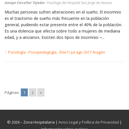
Amaya Carceller Tejedor
. Psicóloga del Hospital San Jorge de Huesca
Muchas personas sufren alteraciones en el sueño. El insomnio
es el trastorno de sueño más frecuente en la población
general, pudiendo estar presente entre el 40% de la población.
Es una dolencia que afecta sobre todo a mujeres de mediana
edad, y a ancianos. Existen dos tipos de insomnio: •...
|
,
Psicología - Psicopedagogía
ZHa11 jul-ago 2017 Aragón
Páginas:
1
2
»
© 2026 – Zona Hospitalaria |
Aviso Legal y Política de Privacidad
|
Información sobre cookies