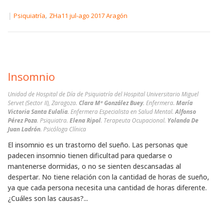
|
,
Psiquiatría
ZHa11 jul-ago 2017 Aragón
Insomnio
Unidad de Hospital de Día de Psiquiatría del Hospital Universitario Miguel
Servet (Sector II), Zaragoza.
Clara Mª González Buey
. Enfermera.
María
Victoria Santa Eulalia
. Enfermera Especialista en Salud Mental.
Alfonso
Pérez Poza
. Psiquiatra.
Elena Ripol
. Terapeuta Ocupacional.
Yolanda De
Juan Ladrón
. Psicóloga Clínica
El insomnio es un trastorno del sueño. Las personas que
padecen insomnio tienen dificultad para quedarse o
mantenerse dormidas, o no se sienten descansadas al
despertar. No tiene relación con la cantidad de horas de sueño,
ya que cada persona necesita una cantidad de horas diferente.
¿Cuáles son las causas?...