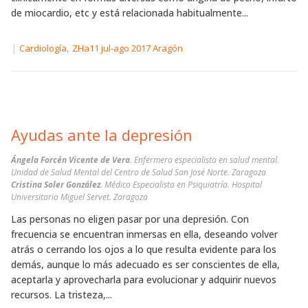
de miocardio, etc y está relacionada habitualmente...
|
,
Cardiología
ZHa11 jul-ago 2017 Aragón
Ayudas ante la depresión
Ángela Forcén Vicente de Vera
. Enfermera especialista en salud mental.
Unidad de Salud Mental del Centro de Salud San José Norte. Zaragoza
Cristina Soler González
. Médico Especialista en Psiquiatría. Hospital
Universitario Miguel Servet. Zaragoza
Las personas no eligen pasar por una depresión. Con
frecuencia se encuentran inmersas en ella, deseando volver
atrás o cerrando los ojos a lo que resulta evidente para los
demás, aunque lo más adecuado es ser conscientes de ella,
aceptarla y aprovecharla para evolucionar y adquirir nuevos
recursos. La tristeza,...