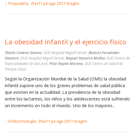
|
,
Psiquiatría
ZHa11 jul-ago 2017 Aragón
La obesidad infantil y el ejercicio físico
Sheila Cadena Gómez
. DUE Hospital Miguel Servet.
Beatriz Fernández
Navarro
. DUE Hospital Miguel Servet.
Raquel Navarro Muñoz
. DUE Centro de
Especialidades de San José.
Pilar Royán Moreno
. DUE Centro de Salud de
Parque Goya
Según la Organización Mundial de la Salud (OMS) la obesidad
infantil supone uno de los graves problemas de salud pública
que existen en la actualidad. La prevalencia de la obesidad
entre los lactantes, los niños y los adolescentes está sufriendo
un incremento en todo el mundo. Uno de los mayores...
|
,
Endocrinología
ZHa11 jul-ago 2017 Aragón