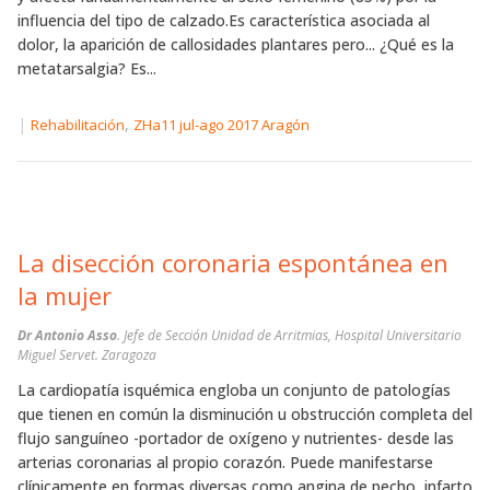
influencia del tipo de calzado.Es característica asociada al
dolor, la aparición de callosidades plantares pero... ¿Qué es la
metatarsalgia? Es...
|
,
Rehabilitación
ZHa11 jul-ago 2017 Aragón
La disección coronaria espontánea en
la mujer
Dr Antonio Asso
. Jefe de Sección Unidad de Arritmias, Hospital Universitario
Miguel Servet. Zaragoza
La cardiopatía isquémica engloba un conjunto de patologías
que tienen en común la disminución u obstrucción completa del
flujo sanguíneo -portador de oxígeno y nutrientes- desde las
arterias coronarias al propio corazón. Puede manifestarse
clínicamente en formas diversas como angina de pecho, infarto