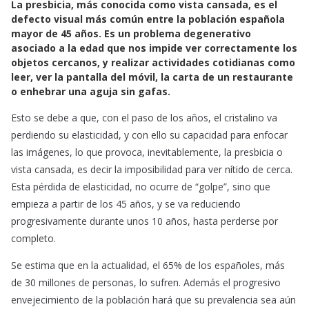
La presbicia, más conocida como vista cansada, es el
c
a
a
defecto visual más común entre la población española
e
t
i
mayor de 45 años. Es un problema degenerativo
b
s
l
asociado a la edad que nos impide ver correctamente los
o
A
objetos cercanos, y realizar actividades cotidianas como
o
p
leer, ver la pantalla del móvil, la carta de un restaurante
k
p
o enhebrar una aguja sin gafas.
Esto se debe a que, con el paso de los años, el cristalino va
perdiendo su elasticidad, y con ello su capacidad para enfocar
las imágenes, lo que provoca, inevitablemente, la presbicia o
vista cansada, es decir la imposibilidad para ver nítido de cerca.
Esta pérdida de elasticidad, no ocurre de “golpe”, sino que
empieza a partir de los 45 años, y se va reduciendo
progresivamente durante unos 10 años, hasta perderse por
completo.
Se estima que en la actualidad, el 65% de los españoles, más
de 30 millones de personas, lo sufren. Además el progresivo
envejecimiento de la población hará que su prevalencia sea aún