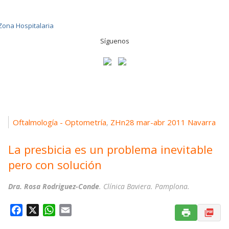
Síguenos
Oftalmología - Optometría
ZHn28 mar-abr 2011 Navarra
,
La presbicia es un problema inevitable
pero con solución
Dra. Rosa Rodriguez-Conde
. Clínica Baviera. Pamplona.
F
X
W
E
a
h
m