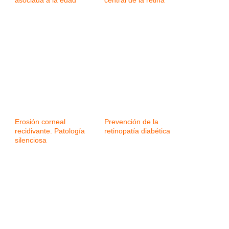
asociada a la edad
central de la retina
Erosión corneal
Prevención de la
recidivante. Patología
retinopatía diabética
silenciosa