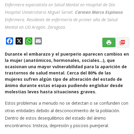
Enfermera especialista en Salud Mental en Hospital de Día
Hospital Universitario Miguel Servet.
Carmen Marco Espinosa
Enfermera. Residente de enfermería de primer año de Salud
Mental en UD Aragón. Zaragoza.
F
X
W
E
a
h
m
Durante el embarazo y el puerperio aparecen cambios en
c
a
a
la mujer (anatómicos, hormonales, sociales…), que
e
t
i
ocasionan una mayor vulnerabilidad para la aparición de
b
s
l
trastornos de salud mental. Cerca del 80% de las
o
A
mujeres sufren algún tipo de alteración del estado de
o
p
ánimo durante estas etapas pudiendo englobar desde
k
p
molestias leves hasta situaciones graves.
Estos problemas a menudo no se detectan o se confunden con
otras entidades debido al desconocimiento de la población.
Dentro de estos desequilibrios del estado del ánimo
encontramos: tristeza, depresión y psicosis puerperal.