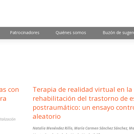
Patrocinadores
Quiénes somos
Buzón de suger
as con
Terapia de realidad virtual en la
ara
rehabilitación del trastorno de e
postraumático: un ensayo contr
aleatorio
talización
Natalia Menéndez Rillo, María Carmen Sánchez Sánchez, Ma