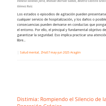
Vanesa Solanas Jaria, Manuel Borruel Gabas, Beatriz Castillo Graci
Gómez Ruiz.
Los estados o episodios de agitación pueden presentars
cualquier servicio de hospitalización, y los daños o posibl
consecuencias pueden derivarse en conductas que ponga
el entorno. Por ello, el principal y fundamental objetivo d
garantizar la seguridad. Eso implica practicar una atención
libre...
|
,
Salud mental
ZHa57 may-jun 2025 Aragón
Distimia: Rompiendo el Silencio de l