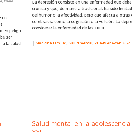
a, Paola
La depresión consiste en una enfermedad que debe
crónica y que, de manera tradicional, ha sido limita
del humor o la afectividad, pero que afecta a otras 
e en
cerebrales, como la cognición o la volición. La depr
es
considerar la enfermedad de las 1000...
n en peligro
ebe ser
|
,
,
Medicina familiar
Salud mental
ZHa49 ene-feb 2024
 a la salud
a
Salud mental en la adolescencia 