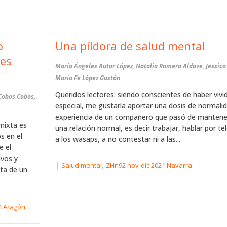
o
Una píldora de salud mental
les
María Ángeles Autor López, Natalia Romero Aldave, Jessica 
María Fe López Gastón
Queridos lectores: siendo conscientes de haber vivi
Cobos Cobos,
especial, me gustaría aportar una dosis de normalida
experiencia de un compañero que pasó de mantener
mixta es
una relación normal, es decir trabajar, hablar por t
s en el
a los wasaps, a no contestar ni a las...
e el
ivos y
|
,
Salud mental
ZHn92 nov-dic 2021 Navarra
ta de un
4 Aragón