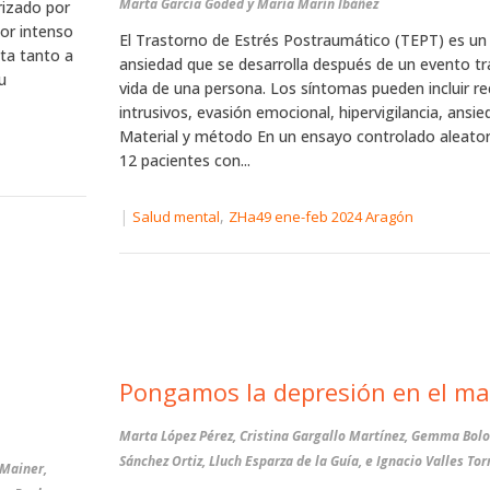
Marta García Goded y María Marín Ibáñez
rizado por
mor intenso
El Trastorno de Estrés Postraumático (TEPT) es un
cta tanto a
ansiedad que se desarrolla después de un evento tr
u
vida de una persona. Los síntomas pueden incluir r
intrusivos, evasión emocional, hipervigilancia, ansie
Material y método En un ensayo controlado aleator
12 pacientes con...
|
,
Salud mental
ZHa49 ene-feb 2024 Aragón
Pongamos la depresión en el m
Marta López Pérez, Cristina Gargallo Martínez, Gemma Bolo
Sánchez Ortiz, Lluch Esparza de la Guía, e Ignacio Valles To
 Mainer,