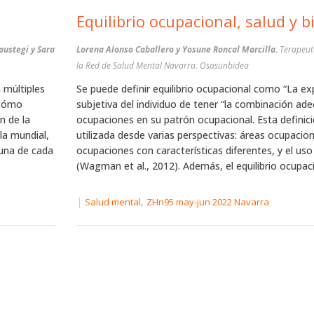
Equilibrio ocupacional, salud y b
austegi y Sara
Lorena Alonso Caballero y Yosune Roncal Marcilla.
Terapeut
la Red de Salud Mental Navarra. Osasunbidea
 múltiples
Se puede definir equilibrio ocupacional como “La ex
 cómo
subjetiva del individuo de tener “la combinación ad
n de la
ocupaciones en su patrón ocupacional. Esta definic
la mundial,
utilizada desde varias perspectivas: áreas ocupacion
 una de cada
ocupaciones con características diferentes, y el uso
(Wagman et al., 2012). Además, el equilibrio ocupaci
|
,
Salud mental
ZHn95 may-jun 2022 Navarra