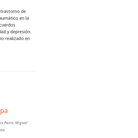
 trastorno de
aumático en la
ecuerdos
dad y depresión.
io realizado en
apa
ix Peiro, Miguel
rmo