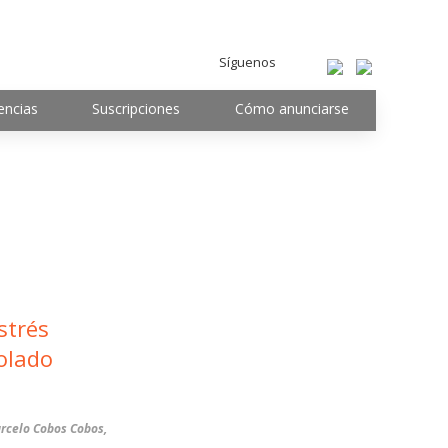
Síguenos
encias
Suscripciones
Cómo anunciarse
strés
olado
rcelo Cobos Cobos,