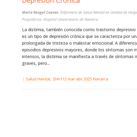
Depresión Crónica
María Rengel Cuevas.
Enfermera de Salud Mental en Unidad de Hospi
Psiquiátrica. Hospital Universitario de Navarra
La distimia, también conocida como trastorno depresivo 
es un tipo de depresión crónica que se caracteriza por u
prolongada de tristeza o malestar emocional. A diferenci
episodios depresivos mayores, donde los síntomas son 
intensos, la distimia se manifiesta a través de síntomas
graves, pero...
|
,
Salud mental
ZHn112 mar-abr 2025 Navarra