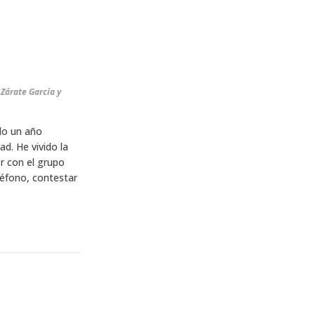
Zárate García y
do un año
d. He vivido la
 con el grupo
eléfono, contestar