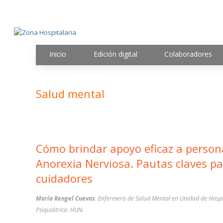
Inicio
Edición digital
Colaboradores
Salud mental
Cómo brindar apoyo eficaz a person
Anorexia Nerviosa. Pautas claves p
cuidadores
María Rengel Cuevas.
Enfermera de Salud Mental en Unidad de Hospi
Psiquiátrica. HUN.