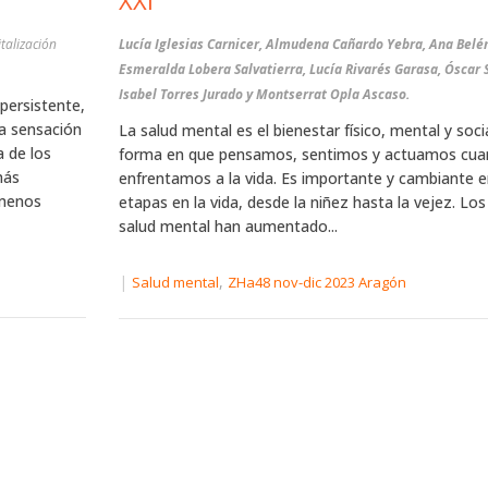
XXI
talización
Lucía Iglesias Carnicer, Almudena Cañardo Yebra, Ana Belé
Esmeralda Lobera Salvatierra, Lucía Rivarés Garasa, Óscar
Isabel Torres Jurado y Montserrat Opla Ascaso.
persistente,
na sensación
La salud mental es el bienestar físico, mental y socia
a de los
forma en que pensamos, sentimos y actuamos cua
más
enfrentamos a la vida. Es importante y cambiante e
 menos
etapas en la vida, desde la niñez hasta la vejez. Lo
salud mental han aumentado...
|
,
Salud mental
ZHa48 nov-dic 2023 Aragón