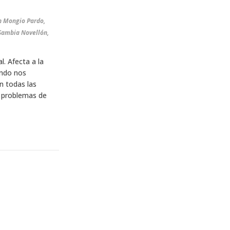
n Mongio Pardo,
 Sambia Novellón,
l. Afecta a la
ndo nos
n todas las
s problemas de