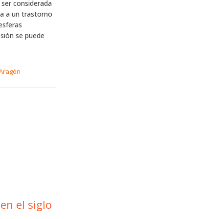
 ser considerada
da a un trastorno
esferas
esión se puede
 Aragón
en el siglo