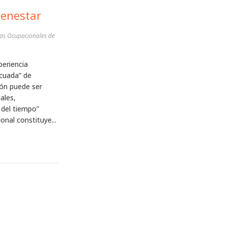
ienestar
as Ocupacionales de
periencia
ecuada” de
ión puede ser
ales,
 del tiempo”
onal constituye...