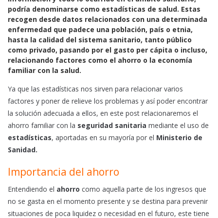
e
t
i
podría denominarse como
estadísticas de salud
. Estas
b
s
l
recogen desde datos relacionados con una determinada
o
A
enfermedad que padece una población, país o etnia,
o
p
hasta la calidad del sistema sanitario, tanto público
k
p
como privado, pasando por el gasto per cápita o incluso,
relacionando factores como el
ahorro
o la
economía
familiar
con la salud.
Ya que las estadísticas nos sirven para relacionar varios
factores y poner de relieve los problemas y así poder encontrar
la solución adecuada a ellos, en este post relacionaremos el
ahorro familiar con la
seguridad sanitaria
mediante el uso de
estadísticas
, aportadas en su mayoría por el
Ministerio de
Sanidad.
Importancia del ahorro
Entendiendo el
ahorro
como aquella parte de los ingresos que
no se gasta en el momento presente y se destina para prevenir
situaciones de poca liquidez o necesidad en el futuro, este tiene