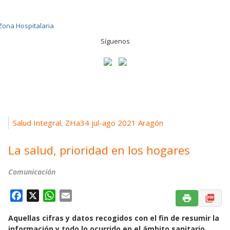
Síguenos
Salud Integral
ZHa34 jul-ago 2021 Aragón
,
La salud, prioridad en los hogares
Comunicación
F
X
W
E
a
h
m
Aquellas cifras y datos recogidos con el fin de resumir la
c
a
a
información y todo lo ocurrido en el ámbito sanitario,