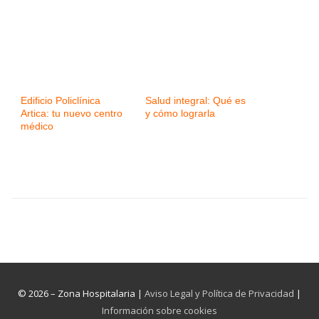
Edificio Policlínica
Salud integral: Qué es
Artica: tu nuevo centro
y cómo lograrla
médico
© 2026 – Zona Hospitalaria |
Aviso Legal y Política de Privacidad
|
Información sobre cookies