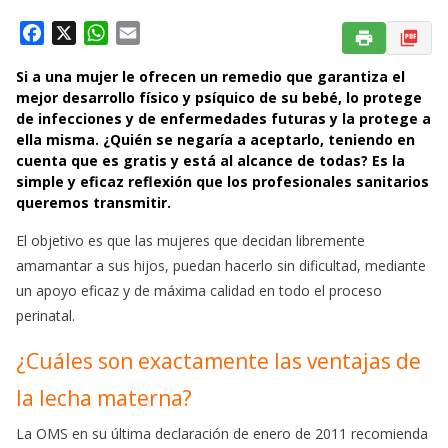
F
X
W
E
a
h
m
Si a una mujer le ofrecen un remedio que garantiza el
c
a
a
mejor desarrollo físico y psíquico de su bebé, lo protege
e
t
i
de infecciones y de enfermedades futuras y la protege a
b
s
l
ella misma. ¿Quién se negaría a aceptarlo, teniendo en
o
A
cuenta que es gratis y está al alcance de todas? Es la
o
p
simple y eficaz reflexión que los profesionales sanitarios
k
p
queremos transmitir.
El objetivo es que las mujeres que decidan libremente
amamantar a sus hijos, puedan hacerlo sin dificultad, mediante
un apoyo eficaz y de máxima calidad en todo el proceso
perinatal.
¿Cuáles son exactamente las ventajas de
la lecha materna?
La OMS en su última declaración de enero de 2011 recomienda