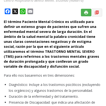
Centro Hospitalario Benito Menni. Elizondo (Navarra)
F
X
W
E
a
h
m
El término Paciente Mental Crónico es utilizado para
c
a
a
definir un extenso grupo de pacientes que sufren una
e
t
i
enfermedad mental severa de larga duración. En el
b
s
l
ámbito de la salud mental la palabra cronicidad tiene
o
A
unas claras connotaciones negativas y de estigma
o
p
social, razón por la que en el siguiente artículo
k
p
utilizaremos el término TRASTORNO MENTAL SEVERO
(TMS) para referirnos a los trastornos mentales graves
de duración prolongada y que conllevan un grado
variable de discapacidad y disfunción social.
Para ello nos basaremos en tres dimensiones:
Diagnóstico: Incluye a los trastornos psicóticos (excluyendo
los orgánicos) y algunos trastornos de la personalidad.
Duración de la enfermedad y del tratamiento.
Presencia de Discapacidad: que indica una afectación de