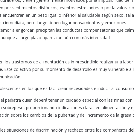
y duraderos, vienen generalmente motivados por la imposibilidad de 
n por sentimientos disfóricos, eventos estresantes o por la valoraci
 encuentran en un peso igual o inferior al saludable según sexo, talla
ma inmediata, pero luego tienen lugar pensamientos y emociones
el temor a engordar, precipitan las conductas compensatorias que cal
 aunque a largo plazo aparezcan aún con más intensidad.
n los trastornos de alimentación es imprescindible realizar una labor
e. Este colectivo por su momento de desarrollo es muy vulnerable a 
municación.
olescentes en los que es fácil crear necesidades e inducir al consumo
el pediatra quien deberá tener un cuidado especial con las niñas con
 sobrepeso, proporcionando indicaciones claras en alimentación y ej
mación sobre los cambios de la pubertad y del incremento de la grasa 
les situaciones de discriminación y rechazo entre los compañeros de