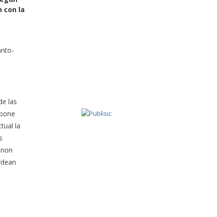
n con la
anto-
de las
mpone
tual la
s
anon
rdean