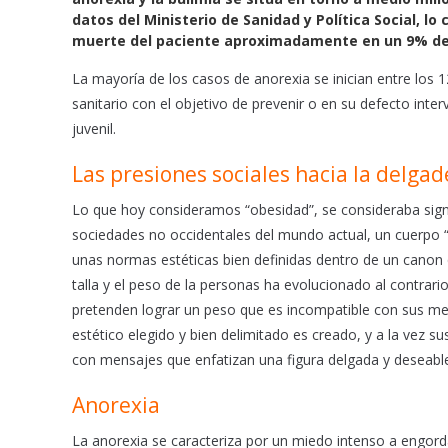
e
t
i
datos del Ministerio de Sanidad y Política Social, 
b
s
l
muerte del paciente aproximadamente en un 9% de 
o
A
o
p
La mayoría de los casos de anorexia se inician entre los 
k
p
sanitario con el objetivo de prevenir o en su defecto inter
juvenil.
Las presiones sociales hacia la delgad
Lo que hoy consideramos “obesidad”, se consideraba signo d
sociedades no occidentales del mundo actual, un cuerpo “l
unas normas estéticas bien definidas dentro de un canon q
talla y el peso de la personas ha evolucionado al contra
pretenden lograr un peso que es incompatible con sus me
estético elegido y bien delimitado es creado, y a la ve
con mensajes que enfatizan una figura delgada y deseabl
Anorexia
La anorexia se caracteriza por un miedo intenso a engord