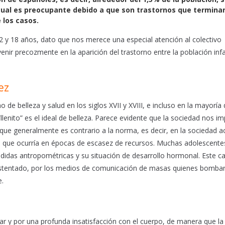
lo cual es preocupante debido a que son trastornos que termina
los casos.
12 y 18 años, dato que nos merece una especial atención al colectivo
venir precozmente en la aparición del trastorno entre la población inf
ez
e belleza y salud en los siglos XVII y XVIII, e incluso en la mayoría 
lenito” es el ideal de belleza. Parece evidente que la sociedad nos i
ue generalmente es contrario a la norma, es decir, en la sociedad ac
rio que ocurría en épocas de escasez de recursos. Muchas adolescente
didas antropométricas y su situación de desarrollo hormonal. Este c
z sustentado, por los medios de comunicación de masas quienes bomba
e.
ar y por una profunda insatisfacción con el cuerpo, de manera que la