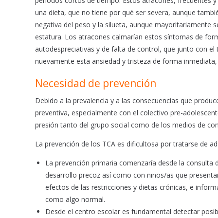
períodos cortos de tiempo. Estos atracones, frecuentes 
una dieta, que no tiene por qué ser severa, aunque tambié
negativa del peso y la silueta, aunque mayoritariamente se
estatura. Los atracones calmarían estos síntomas de for
autodespreciativas y de falta de control, que junto con 
nuevamente esta ansiedad y tristeza de forma inmediata,
Necesidad de prevención
Debido a la prevalencia y a las consecuencias que produce
preventiva, especialmente con el colectivo pre-adolescent
presión tanto del grupo social como de los medios de co
La prevención de los TCA es dificultosa por tratarse de ad
La prevención primaria comenzaría desde la consulta d
desarrollo precoz así como con niños/as que presentan
efectos de las restricciones y dietas crónicas, e infor
como algo normal.
Desde el centro escolar es fundamental detectar posib