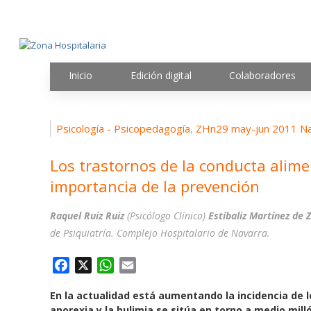
Inicio
Edición digital
Colaboradores
Psicología - Psicopedagogía
ZHn29 may-jun 2011 Na
,
Los trastornos de la conducta alimen
importancia de la prevención
Raquel Ruiz Ruiz
(Psicólogo Clínico)
Estíbaliz Martínez de 
de Psiquiatría. Complejo Hospitalario de Navarra.
F
X
W
E
a
h
m
En la actualidad está aumentando la incidencia de l
c
a
a
anorexia y la bulimia se sitúa en torno a medio mill