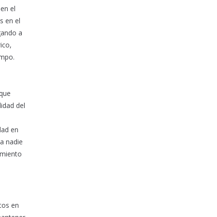
en el
s en el
gando a
ico,
empo.
 que
lidad del
dad en
da nadie
amiento
tos en