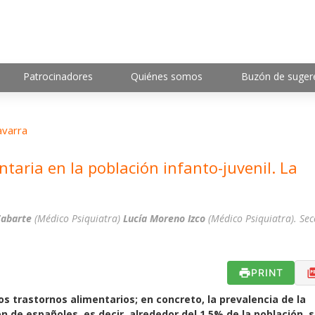
Patrocinadores
Quiénes somos
Buzón de suger
varra
taria en la población infanto-juvenil. La
Zabarte
(Médico Psiquiatra)
Lucía Moreno Izco
(Médico Psiquiatra). Sec
PRINT
os trastornos alimentarios; en concreto, la prevalencia de la
ón de españoles, es decir, alrededor del 1,5% de la población,