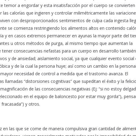
e temor a engordar y esta insatisfacción por el cuerpo se convierten 
ar las calorías que ingieren y controlar milimétricamente las variacione
 viven con desproporcionados sentimientos de culpa cada ingesta lle
nte se comienza restringiendo los alimentos altos en contenido calór
día y en casos extremos permanecer en ayunas la mayor parte del ti
xantes u otros métodos de purga, al mismo tiempo que aumentan la
 de tener consecuencias nefastas para un cuerpo en desarrollo también
os y de ansiedad; aislamiento social, ya que cualquier evento social
fóbica y de la cual la persona huye; así como un cambio en la persona
on mayor necesidad de control a medida que el trastorno avanza. El
llamadas “distorsiones cognitivas” que supeditan el éxito y la felici
 magnificación de las consecuencias negativas (Ej: “si no estoy delga
seleccionado en el equipo de baloncesto por estar muy gorda”), pens
 fracasada”) y otros.
raz en las que se come de manera compulsiva gran cantidad de alimen