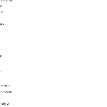
mantener
ón
 y
man
la
.
ercicio,
corporal
bido a