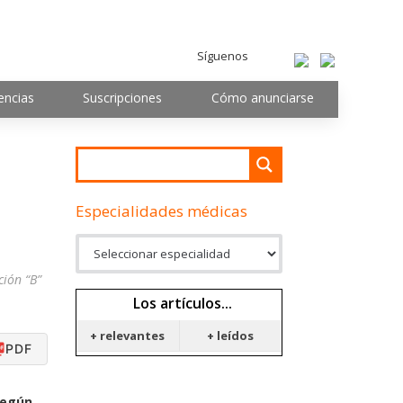
Síguenos
encias
Suscripciones
Cómo anunciarse
Especialidades médicas
ción “B”
Los artículos...
+ relevantes
+ leídos
PDF
 según