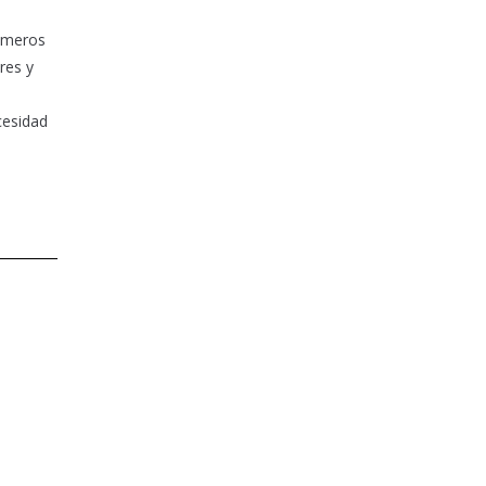
rimeros
res y
cesidad