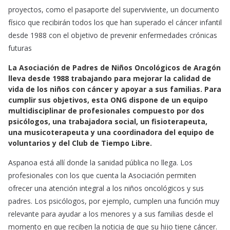
c
a
a
proyectos, como el pasaporte del superviviente, un documento
e
t
i
físico que recibirán todos los que han superado el cáncer infantil
b
s
l
desde 1988 con el objetivo de prevenir enfermedades crónicas
o
A
futuras
o
p
k
p
La Asociación de Padres de Niños Oncológicos de Aragón
lleva desde 1988 trabajando para mejorar la calidad de
vida de los niños con cáncer y apoyar a sus familias. Para
cumplir sus objetivos, esta ONG dispone de un equipo
multidisciplinar de profesionales compuesto por dos
psicólogos, una trabajadora social, un fisioterapeuta,
una musicoterapeuta y una coordinadora del equipo de
voluntarios y del Club de Tiempo Libre.
Aspanoa está allí donde la sanidad pública no llega. Los
profesionales con los que cuenta la Asociación permiten
ofrecer una atención integral a los niños oncológicos y sus
padres. Los psicólogos, por ejemplo, cumplen una función muy
relevante para ayudar a los menores y a sus familias desde el
momento en que reciben la noticia de que su hijo tiene cáncer.