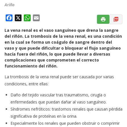
Ariño
F
X
W
E
a
h
m
La vena renal es el vaso sanguíneo que drena la sangre
c
a
a
del riñón. La trombosis de la vena renal, es una condición
e
t
i
en la cual se forma un coágulo de sangre dentro del
b
s
l
vaso y que puede dificultar o bloquear el flujo sanguíneo
o
A
hacía fuera del riñón, lo que puede llevar a diversas
o
p
complicaciones que comprometen el correcto
k
p
funcionamiento del riñón.
La trombosis de la vena renal puede ser causada por varias
condiciones, entre ellas:
Daño del tejido vascular tras traumatismo, cirugía o
enfermedades que puedan dañar al vaso sanguíneo.
Síndromes nefróticos: trastornos renales que causan pérdida
significativa de proteínas en la orina.
Especialmente los renales que pueden obstruir o comprimir