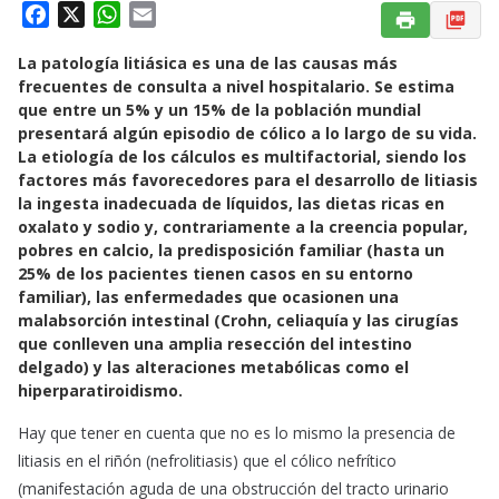
F
X
W
E
a
h
m
La patología litiásica es una de las causas más
c
a
a
frecuentes de consulta a nivel hospitalario. Se estima
e
t
i
que entre un 5% y un 15% de la población mundial
b
s
l
presentará algún episodio de cólico a lo largo de su vida.
o
A
La etiología de los cálculos es multifactorial, siendo los
o
p
factores más favorecedores para el desarrollo de litiasis
k
p
la ingesta inadecuada de líquidos, las dietas ricas en
oxalato y sodio y, contrariamente a la creencia popular,
pobres en calcio, la predisposición familiar (hasta un
25% de los pacientes tienen casos en su entorno
familiar), las enfermedades que ocasionen una
malabsorción intestinal (Crohn, celiaquía y las cirugías
que conlleven una amplia resección del intestino
delgado) y las alteraciones metabólicas como el
hiperparatiroidismo.
Hay que tener en cuenta que no es lo mismo la presencia de
litiasis en el riñón (nefrolitiasis) que el cólico nefrítico
(manifestación aguda de una obstrucción del tracto urinario