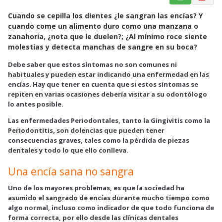
a
h
m
Cuando se cepilla los dientes ¿le sangran las encías? Y
c
a
a
cuando come un alimento duro como una manzana o
e
t
i
zanahoria, ¿nota que le duelen?; ¿Al mínimo roce siente
b
s
l
molestias y detecta manchas de sangre en su boca?
o
A
Debe saber que estos síntomas no son comunes ni
o
p
habituales y pueden estar indicando una enfermedad en las
k
p
encías. Hay que tener en cuenta que si estos síntomas se
repiten en varias ocasiones debería visitar a su odontólogo
lo antes posible.
Las enfermedades Periodontales, tanto la Gingivitis como la
Periodontitis, son dolencias que pueden tener
consecuencias graves, tales como la pérdida de piezas
dentales y todo lo que ello conlleva.
Una encía sana no sangra
Uno de los mayores problemas, es que la sociedad ha
asumido el sangrado de encías durante mucho tiempo como
algo normal, incluso como indicador de que todo funciona de
forma correcta, por ello desde las clínicas dentales