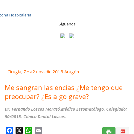
Síguenos
Cirugía
ZHa2 nov-dic 2015 Aragón
,
Me sangran las encías ¿Me tengo que
preocupar? ¿Es algo grave?
Dr. Fernando Loscos Morató
.Médico Estomatólogo. Colegiado:
50/0015. Clínica Dental Loscos.
F
X
W
E