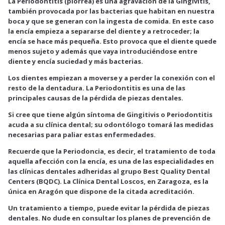
La Periodontitis (piorrea) es una agravación de la Gingivitis,
también provocada por las bacterias que habitan en nuestra
boca y que se generan con la ingesta de comida. En este caso
la encía empieza a separarse del diente y a retroceder; la
encía se hace más pequeña. Esto provoca que el diente quede
menos sujeto y además que vaya introduciéndose entre
diente y encía suciedad y más bacterias.
Los dientes empiezan a moverse y a perder la conexión con el
resto de la dentadura. La Periodontitis es una de las
principales causas de la pérdida de piezas dentales.
Si cree que tiene algún síntoma de Gingitivis o Periodontitis
acuda a su clínica dental; su odontólogo tomará las medidas
necesarias para paliar estas enfermedades.
Recuerde que la Periodoncia, es decir, el tratamiento de toda
aquella afección con la encía, es una de las especialidades en
las clínicas dentales adheridas al grupo Best Quality Dental
Centers (BQDC). La Clínica Dental Loscos, en Zaragoza, es la
única en Aragón que dispone de la citada acreditación.
Un tratamiento a tiempo, puede evitar la pérdida de piezas
dentales. No dude en consultar los planes de prevención de