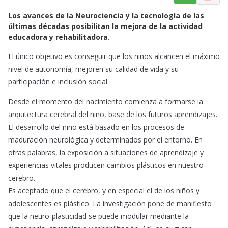
a
h
m
Los avances de la Neurociencia y la tecnología de las
c
a
a
últimas décadas posibilitan la mejora de la actividad
e
t
i
educadora y rehabilitadora.
b
s
l
o
A
El único objetivo es conseguir que los niños alcancen el máximo
o
p
nivel de autonomía, mejoren su calidad de vida y su
k
p
participación e inclusión social.
Desde el momento del nacimiento comienza a formarse la
arquitectura cerebral del niño, base de los futuros aprendizajes.
El desarrollo del niño está basado en los procesos de
maduración neurológica y determinados por el entorno. En
otras palabras, la exposición a situaciones de aprendizaje y
experiencias vitales producen cambios plásticos en nuestro
cerebro.
Es aceptado que el cerebro, y en especial el de los niños y
adolescentes es plástico. La investigación pone de manifiesto
que la neuro-plasticidad se puede modular mediante la