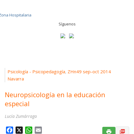
Síguenos
Psicología - Psicopedagogía
ZHn49 sep-oct 2014
,
Navarra
Neuropsicología en la educación
especial
Lucía Zumárraga
F
X
W
E