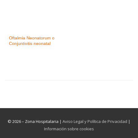
Oftalmia Neonatorum o
Conjuntivitis neonatal
© 2026 – Zona Hospitalaria |
Aviso Legal y Política de Privacidad
|
Información sobre cookies