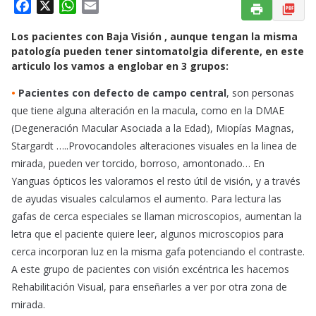
F
X
W
E
a
h
m
Los pacientes con Baja Visión , aunque tengan la misma
c
a
a
patología pueden tener sintomatolgia diferente, en este
e
t
i
articulo los vamos a englobar en 3 grupos:
b
s
l
o
A
•
Pacientes con defecto de campo central
, son personas
o
p
que tiene alguna alteración en la macula, como en la DMAE
k
p
(Degeneración Macular Asociada a la Edad), Miopías Magnas,
Stargardt …..Provocandoles alteraciones visuales en la linea de
mirada, pueden ver torcido, borroso, amontonado… En
Yanguas ópticos les valoramos el resto útil de visión, y a través
de ayudas visuales calculamos el aumento. Para lectura las
gafas de cerca especiales se llaman microscopios, aumentan la
letra que el paciente quiere leer, algunos microscopios para
cerca incorporan luz en la misma gafa potenciando el contraste.
A este grupo de pacientes con visión excéntrica les hacemos
Rehabilitación Visual, para enseñarles a ver por otra zona de
mirada.