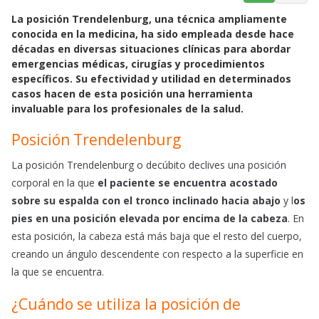
a
h
m
La posición Trendelenburg, una técnica ampliamente
c
a
a
conocida en la medicina, ha sido empleada desde hace
e
t
i
décadas en diversas situaciones clínicas para abordar
b
s
l
emergencias médicas, cirugías y procedimientos
o
A
específicos. Su efectividad y utilidad en determinados
o
p
casos hacen de esta posición una herramienta
k
p
invaluable para los profesionales de la salud.
Posición Trendelenburg
La posición Trendelenburg o decúbito declives una posición
corporal en la que
el paciente se encuentra acostado
sobre su espalda con el tronco inclinado hacia abajo
y l
os
pies en una posición elevada por encima de la cabeza
. En
esta posición, la cabeza está más baja que el resto del cuerpo,
creando un ángulo descendente con respecto a la superficie en
la que se encuentra.
¿Cuándo se utiliza la posición de