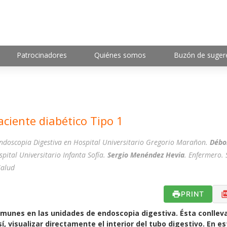
Patrocinadores
Quiénes somos
Buzón de suger
ciente diabético Tipo 1
Endoscopia Digestiva en Hospital Universitario Gregorio Marañon.
Débo
pital Universitario Infanta Sofía.
Sergio Menéndez Hevia
. Enfermero. 
Salud
PRINT
omunes en las unidades de endoscopia digestiva. Ésta conllev
í, visualizar directamente el interior del tubo digestivo. En es