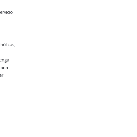
ervicio
hólicas,
Tenga
rana
er