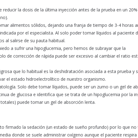
 reducir la dosis de la última inyección antes de la prueba en un 20%
uno).
e tomar alimentos sólidos, dejando una franja de tiempo de 3-4 horas 
ndicada por el especialista. Al solo poder tomar líquidos al paciente 
s al salirse de su pauta habitual.
miedo a sufrir una hipoglucemia, pero hemos de subrayar que la
lo de corrección de rápida puede ser excesivo al cambiar el ratio est
igrosa que lo habitual es la deshidratación asociada a esta prueba y 
var el estado hidroelectrolítico de nuestro organismo.
matología. Solo debe tomar líquidos, puede ser un zumo o un gel de a
nua de glucosa e identifica que se trata de un hipoglucemia por la in
totales) puede tomar un gel de absorción lenta.
ento firmado la sedación (un estado de sueño profundo) por lo que no
media donde se suele administrar oxígeno aunque el paciente respira 