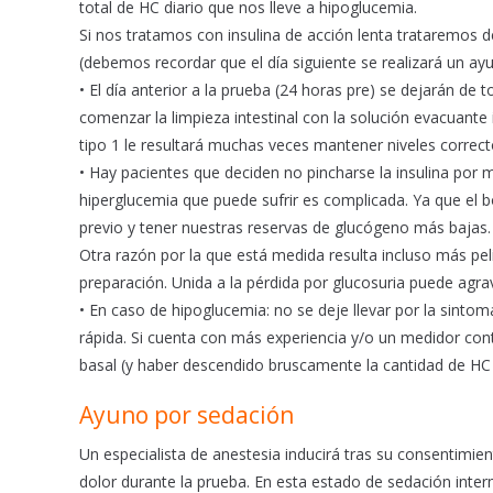
total de HC diario que nos lleve a hipoglucemia.
Si nos tratamos con insulina de acción lenta trataremos de
(debemos recordar que el día siguiente se realizará un ay
• El día anterior a la prueba (24 horas pre) se dejarán d
comenzar la limpieza intestinal con la solución evacuante i
tipo 1 le resultará muchas veces mantener niveles correcto
• Hay pacientes que deciden no pincharse la insulina por 
hiperglucemia que puede sufrir es complicada. Ya que el bo
previo y tener nuestras reservas de glucógeno más bajas.
Otra razón por la que está medida resulta incluso más pel
preparación. Unida a la pérdida por glucosuria puede agra
• En caso de hipoglucemia: no se deje llevar por la sinto
rápida. Si cuenta con más experiencia y/o un medidor conti
basal (y haber descendido bruscamente la cantidad de HC 
Ayuno por sedación
Un especialista de anestesia inducirá tras su consentimi
dolor durante la prueba. En esta estado de sedación inter