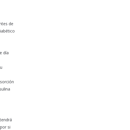
antes de
diabético
e día
su
bsorción
sulina
 tendrá
por si