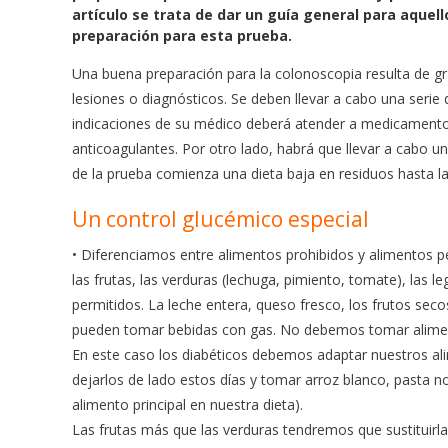
e
t
i
artículo se trata de dar un guía general para aquel
b
s
l
preparación para esta prueba.
o
A
o
p
Una buena preparación para la colonoscopia resulta de gran
k
p
lesiones o diagnósticos. Se deben llevar a cabo una serie 
indicaciones de su médico deberá atender a medicament
anticoagulantes. Por otro lado, habrá que llevar a cabo u
de la prueba comienza una dieta baja en residuos hasta la
Un control glucémico especial
• Diferenciamos entre alimentos prohibidos y alimentos pe
las frutas, las verduras (lechuga, pimiento, tomate), las 
permitidos. La leche entera, queso fresco, los frutos se
pueden tomar bebidas con gas. No debemos tomar alimen
En este caso los diabéticos debemos adaptar nuestros ali
dejarlos de lado estos días y tomar arroz blanco, pasta n
alimento principal en nuestra dieta).
Las frutas más que las verduras tendremos que sustituir