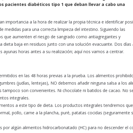
los pacientes diabéticos tipo 1 que deban llevar a cabo una
 importancia a la hora de realizar la propia técnica e identificar pos
de medidas para una correcta limpieza del intestino. Siguiendo las
os que aumenten el riesgo de sangrado como antiagregantes y
na dieta baja en residuos junto con una solución evacuante. Dos días
s ayunas horas antes a su realización; aquí nos vamos a centrar.
rmitidos en las 48 horas previas a la prueba. Los alimentos prohibid
legumbres (judías, lentejas), NO debemos añadir ninguna salsa a los a
cos tampoco son convenientes. Ni chocolate ni batidos de cacao. No s
tos integrales.
mentos a este tipo de dieta. Los productos integrales tendremos que
ormal, pollo, carne a la plancha, puré, patatas cocidas (seguramente 
las por algún alimentos hidrocarbonatado (HC) para no descender el