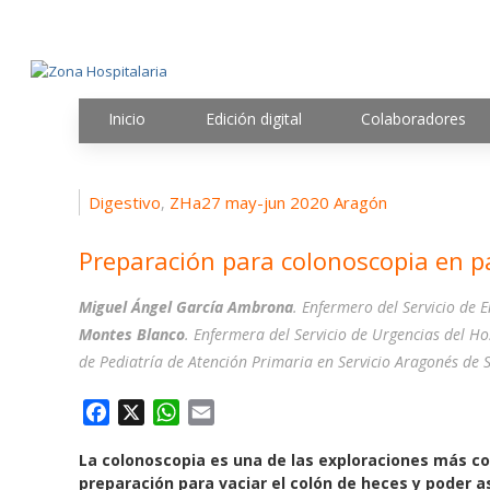
Inicio
Edición digital
Colaboradores
Digestivo
ZHa27 may-jun 2020 Aragón
,
Preparación para colonoscopia en pa
Miguel Ángel García Ambrona
. Enfermero del Servicio de 
Montes Blanco
. Enfermera del Servicio de Urgencias del Hos
de Pediatría de Atención Primaria en Servicio Aragonés de 
F
X
W
E
a
h
m
La colonoscopia es una de las exploraciones más c
c
a
a
preparación para vaciar el colón de heces y poder as