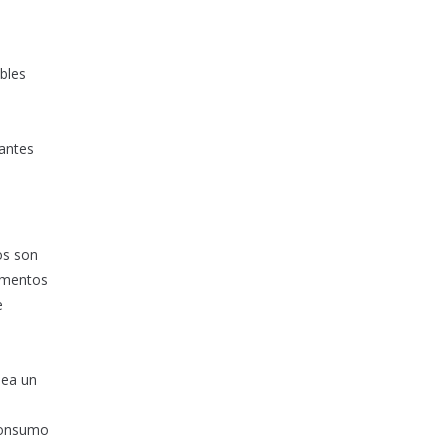
ibles
 antes
os son
limentos
e
sea un
 consumo