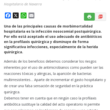
Hospitalario de Navarra
F
X
W
E
a
h
m
Una de las principales causas de morbimortalidad
c
a
a
hospitalaria es la infección nosocomial postquirúrgica.
e
t
i
Por ello está aceptado el uso adecuado de antibióticos
b
s
l
en la profilaxis quirúrgica y disminuye de forma
o
A
significativa infecciones, especialmente de la herida
o
p
quirúrgica.
k
p
Además de los beneficios debemos considerar los riesgos
inherentes por el uso de antimicrobianos como pueden ser las
reacciones tóxicas y alérgicas, la aparición de bacterias
multirresistentes… Aparte de incrementar el gasto hospitalario y
de crear una falsa sensación de seguridad en la práctica
quirúrgica.
Debemos tener en cuenta que en ningún caso la profilaxis
antibiótica sustituye la calidad del acto operatorio ni permite