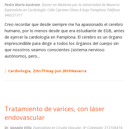
Pedro María Azcárate
. Doctor en Medicina por la Universidad de Navarra.
Especialista en Cardiología. Calle Cipriano Olaso 8 bajo Pamplona Teléfono
948221311
Creo recordar que desde siempre me ha apasionado el cerebro
humano, por lo menos desde que era estudiante de EGB, antes
de ejercer la cardiología en Pamplona. El cerebro es un órgano
imprescindible para dirigir a todos los órganos del cuerpo sin
que nosotros seamos conscientes (sistema nervioso
autónomo), pero...
|
,
Cardiología
ZHn77 may-jun 2019 Navarra
Tratamiento de varices, con láser
endovascular
Dr. Gonzalo Villa.
Especialista en Cirugía Vascular. Nº Colegiado: 313106416.