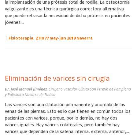
la implantación de una prótesis total de rodilla. La osteotomía
valguizante es una técnica quirúrgica correctora alternativa
que puede retrasar la necesidad de dicha prótesis en pacientes
jóvenes....
|
,
Fisioterapia
ZHn77 may-jun 2019 Navarra
Eliminación de varices sin cirugía
Dr. José Manuel Jiménez
. Cirujano vascular Clínica San Fermín de Pamplona
y Policlínica Navarra de Tudela
Las varices son una dilatación permanente y anómala de las
venas de las piernas. Esto es lo que tienen en común todos los
pacientes con varices, porque, por lo demás, no hay dos
varices iguales. Hay varices colaterales, pero también hay
varices que dependen de la safena interna, externa, anterior,...