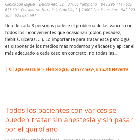
Clínica San Miguel | Beloso Alto, 32 | 31006 Pamplona | 948 296 111 - 625
635 691. Consultorio Zurriola | Gran Vía, 3 | 20002 San Sebastián | 943 323
500 - 625 635 691
Una de cada 3 personas padece el problema de las varices con
todos los inconvenientes que ocasionan (dolor, pesadez,
flebitis, úlceras, …). Lo importante para tratar esta patología
es disponer de los medios más modernos y eficaces y aplicar el
más adecuado a cada caso en concreto, no todas las...
|
,
Cirugía vascular - Flebología
ZHn77 may-jun 2019 Navarra
Todos los pacientes con varices se
pueden tratar sin anestesia y sin pasar
por el quirófano