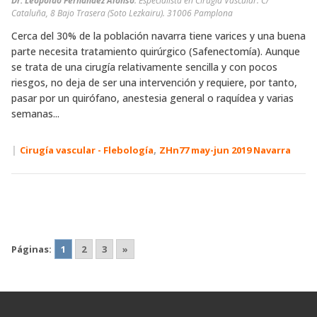
Dr. Leopoldo Fernández Alonso
. Especialista en Cirugía Vascular. C/
Cataluña, 8 Bajo Trasera (Soto Lezkairu). 31006 Pamplona
Cerca del 30% de la población navarra tiene varices y una buena
parte necesita tratamiento quirúrgico (Safenectomía). Aunque
se trata de una cirugía relativamente sencilla y con pocos
riesgos, no deja de ser una intervención y requiere, por tanto,
pasar por un quirófano, anestesia general o raquídea y varias
semanas...
|
,
Cirugía vascular - Flebología
ZHn77 may-jun 2019 Navarra
Páginas:
1
2
3
»