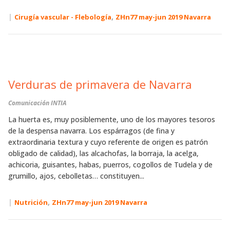
|
,
Cirugía vascular - Flebología
ZHn77 may-jun 2019 Navarra
Verduras de primavera de Navarra
Comunicación INTIA
La huerta es, muy posiblemente, uno de los mayores tesoros
de la despensa navarra. Los espárragos (de fina y
extraordinaria textura y cuyo referente de origen es patrón
obligado de calidad), las alcachofas, la borraja, la acelga,
achicoria, guisantes, habas, puerros, cogollos de Tudela y de
grumillo, ajos, cebolletas… constituyen...
|
,
Nutrición
ZHn77 may-jun 2019 Navarra