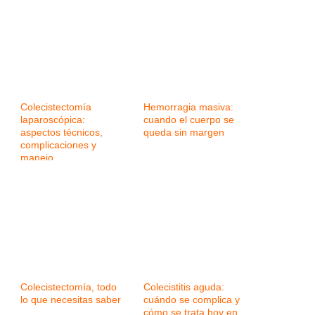
Colecistectomía
Hemorragia masiva:
laparoscópica:
cuando el cuerpo se
aspectos técnicos,
queda sin margen
complicaciones y
manejo
Colecistectomía, todo
Colecistitis aguda:
lo que necesitas saber
cuándo se complica y
cómo se trata hoy en