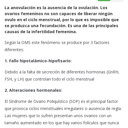
a
h
m
La anovulación es la ausencia de la ovulación. Los
c
a
a
ovarios femeninos no son capaces de liberar ningún
e
t
i
ovulo en el ciclo menstrual, por lo que es imposible que
b
s
l
se produzca una fecundación. Es una de las principales
o
A
causas de la infertilidad femenina.
o
p
Según la OMS este fenómeno se produce por 3 factores
k
p
diferentes:
1. Fallo hipotalámico-hipofisario:
Debido a la falta de secreción de diferentes hormonas (GnRH,
FSH, y LH) que controlan todo el ciclo menstrual
2. Alteraciones hormonales:
El Síndrome de Ovario Poliquístico (SOP) es el principal factor
que provoca ciclos menstruales irregulares o ausencia de regla.
Las mujeres que lo sufren presentan unos ovarios con un
tamaño aumentado en los que hay varios folículos que nunca