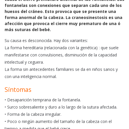
e
t
i
fontanelas son conexiones que separan cada uno de los
b
s
l
huesos del cráneo. Esto provoca que se presente una
o
A
forma anormal de la cabeza. La craneosinestosis es una
o
p
afección que provoca el cierre muy prematuro de una ó
k
p
más suturas del bebé.
Su causa es desconocida. Hay dos variantes:
La forma hereditaria (relacionada con la genética) : que suele
manifestarse con convulsiones, disminución de la capacidad
intelectual y ceguera.
La forma sin antecedentes familiares se da en niños sanos y
con una inteligencia normal.
Síntomas
• Desaparición temprana de la fontanela.
• Surco sobresaliente y duro a lo largo de la sutura afectada.
• Forma de la cabeza irregular.
• Poco o ningún aumento del tamaño de la cabeza con el
tiempo a medida que el bebé crece.