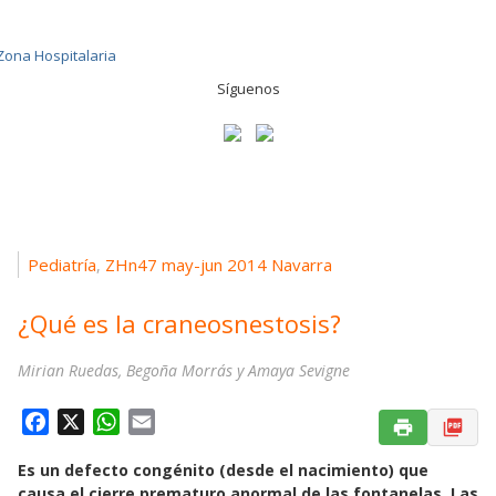
Síguenos
Pediatría
ZHn47 may-jun 2014 Navarra
,
¿Qué es la craneosnestosis?
Mirian Ruedas, Begoña Morrás y Amaya Sevigne
F
X
W
E
a
h
m
Es un defecto congénito (desde el nacimiento) que
c
a
a
causa el cierre prematuro anormal de las fontanelas. Las