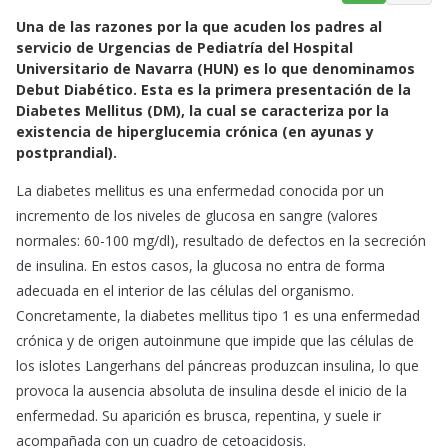
a
h
m
Una de las razones por la que acuden los padres al
c
a
a
servicio de Urgencias de Pediatría del Hospital
e
t
i
Universitario de Navarra (HUN) es lo que denominamos
b
s
l
Debut Diabético. Esta es la primera presentación de la
o
A
Diabetes Mellitus (DM), la cual se caracteriza por la
o
p
existencia de hiperglucemia crónica (en ayunas y
k
p
postprandial).
La diabetes mellitus es una enfermedad conocida por un
incremento de los niveles de glucosa en sangre (valores
normales: 60-100 mg/dl), resultado de defectos en la secreción
de insulina. En estos casos, la glucosa no entra de forma
adecuada en el interior de las células del organismo. ​​
Concretamente, la diabetes mellitus tipo 1 es una enfermedad
crónica y de origen autoinmune que impide que las células de
los islotes Langerhans del páncreas produzcan insulina, lo que
provoca la ausencia absoluta de insulina desde el inicio de la
enfermedad. Su aparición es brusca, repentina, y suele ir
acompañada con un cuadro de cetoacidosis.