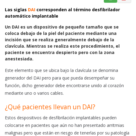
a
h
m
Las siglas
DAI
corresponden al término desfibrilador
c
a
a
automático implantable
e
t
i
b
s
l
Un DAI es un dispositivo de pequeño tamaño que se
o
A
coloca debajo de la piel del paciente mediante una
incisión que se realiza generalmente debajo de la
o
p
clavícula. Mientras se realiza este procedimiento, el
k
p
paciente se encuentra despierto pero con la zona
anestesiada.
Este elemento que se ubica bajo la clavícula se denomina
generador del DAI pero para que pueda desempeñar su
función, dicho generador debe encontrarse unido al corazón
mediante uno o varios cables.
¿Qué pacientes llevan un DAI?
Estos despositivos de desfibrilación implantables pueden
colocarse en pacientes que aún no han presentado arritmias
malignas pero que están en riesgo de tenerlas por su patología