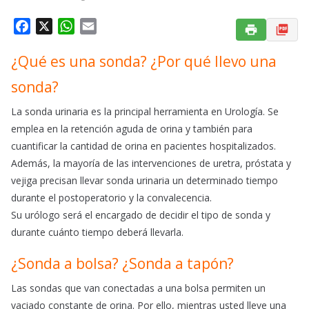
F
X
W
E
a
h
m
¿Qué es una sonda? ¿Por qué llevo una
c
a
a
e
t
i
sonda?
b
s
l
o
A
La sonda urinaria es la principal herramienta en Urología. Se
o
p
emplea en la retención aguda de orina y también para
k
p
cuantificar la cantidad de orina en pacientes hospitalizados.
Además, la mayoría de las intervenciones de uretra, próstata y
vejiga precisan llevar sonda urinaria un determinado tiempo
durante el postoperatorio y la convalecencia.
Su urólogo será el encargado de decidir el tipo de sonda y
durante cuánto tiempo deberá llevarla.
¿Sonda a bolsa? ¿Sonda a tapón?
Las sondas que van conectadas a una bolsa permiten un
vaciado constante de orina. Por ello, mientras usted lleve una