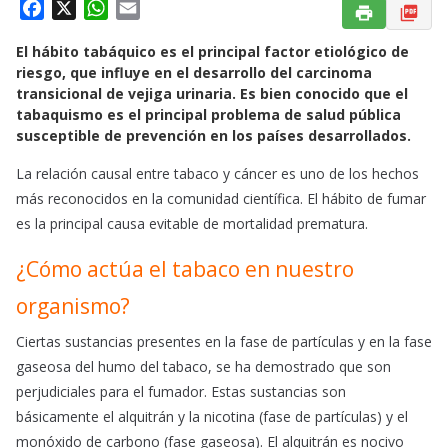
F
X
W
E
a
h
m
El hábito tabáquico es el principal factor etiológico de
c
a
a
riesgo, que influye en el desarrollo del carcinoma
e
t
i
transicional de vejiga urinaria. Es bien conocido que el
b
s
l
tabaquismo es el principal problema de salud pública
o
A
susceptible de prevención en los países desarrollados.
o
p
La relación causal entre tabaco y cáncer es uno de los hechos
k
p
más reconocidos en la comunidad científica. El hábito de fumar
es la principal causa evitable de mortalidad prematura.
¿Cómo actúa el tabaco en nuestro
organismo?
Ciertas sustancias presentes en la fase de partículas y en la fase
gaseosa del humo del tabaco, se ha demostrado que son
perjudiciales para el fumador. Estas sustancias son
básicamente el alquitrán y la nicotina (fase de partículas) y el
monóxido de carbono (fase gaseosa). El alquitrán es nocivo