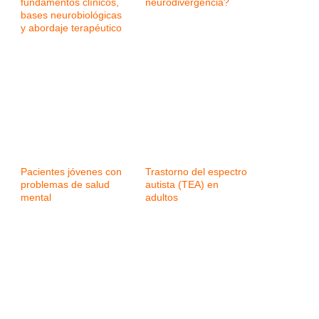
fundamentos clínicos,
neurodivergencia?
bases neurobiológicas
y abordaje terapéutico
Pacientes jóvenes con
Trastorno del espectro
problemas de salud
autista (TEA) en
mental
adultos