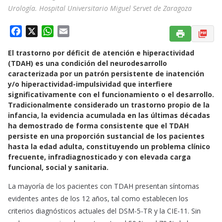
Urología. Hospital Universitario Miguel Servet de Zaragoza
F
X
W
E
a
h
m
El trastorno por déficit de atención e hiperactividad
c
a
a
(TDAH) es una condición del neurodesarrollo
e
t
i
caracterizada por un patrón persistente de inatención
b
s
l
y/o hiperactividad-impulsividad que interfiere
o
A
significativamente con el funcionamiento o el desarrollo.
o
p
Tradicionalmente considerado un trastorno propio de la
k
p
infancia, la evidencia acumulada en las últimas décadas
ha demostrado de forma consistente que el TDAH
persiste en una proporción sustancial de los pacientes
hasta la edad adulta, constituyendo un problema clínico
frecuente, infradiagnosticado y con elevada carga
funcional, social y sanitaria.
La mayoría de los pacientes con TDAH presentan síntomas
evidentes antes de los 12 años, tal como establecen los
criterios diagnósticos actuales del DSM-5-TR y la CIE-11. Sin