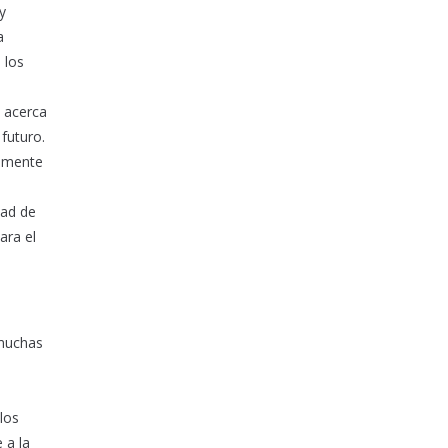
y
a
 los
s acerca
futuro.
almente
dad de
ara el
 muchas
los
 a la