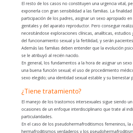
El resto de los casos no constituyen una urgencia vital, 
exponerla con gran sensibilidad a las familias. La finalida
participación de los padres, asignar un sexo apropiado en 
genitales y del aparato reproductor. Pero conseguir reali
necesitándose exploraciones clínicas, analíticas, estudio
del funcionamiento sexual y la fertilidad, y serán pacien
Además las familias deben entender que la evolución psico
se le atribuyó al recién nacido.
En general, los fundamentos a la hora de asignar un sexo u
una buena función sexual; el uso de procedimiento médico
sexo elegido; una identidad sexual estable y su bienestar p
¿Tiene tratamiento?
El manejo de los trastornos intersexuales sigue siendo 
ocasiones de un enfoque interdisciplinario que trate al in
particularidades.
En el caso de los pseudohermafroditismos femeninos, la a
hermafroditismos verdaderos y los pseudohermafroditismos