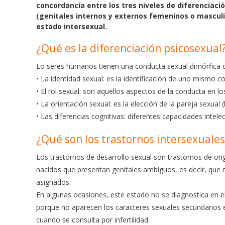
b
s
l
concordancia entre los tres niveles de diferenciación
o
A
(genitales internos y externos femeninos o masculi
o
p
estado intersexual.
k
p
¿Qué es la diferenciación psicosexual
Lo seres humanos tienen una conducta sexual dimórfica q
• La identidad sexual: es la identificación de uno mism
• El rol sexual: son aquellos aspectos de la conducta en l
• La orientación sexual: es la elección de la pareja sexual
• Las diferencias cognitivas: diferentes capacidades intelec
¿Qué son los trastornos intersexuales
Los trastornos de desarrollo sexual son trastornos de ori
nacidos que presentan genitales ambiguos, es decir, que 
asignados.
En algunas ocasiones, este estado no se diagnostica en 
porque no aparecen los caracteres sexuales secundarios e
cuando se consulta por infertilidad.