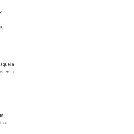
la
za…
 aquella
s en la
ia
tico