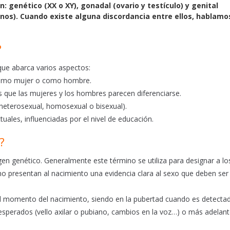
: genético (XX o XY), gonadal (ovario y testículo) y genital
nos). Cuando existe alguna discordancia entre ellos, hablamo
?
ue abarca varios aspectos:
o como mujer o como hombre.
os que las mujeres y los hombres parecen diferenciarse.
 (heterosexual, homosexual o bisexual).
tuales, influenciadas por el nivel de educación.
?
gen genético. Generalmente este término se utiliza para designar a lo
no presentan al nacimiento una evidencia clara al sexo que deben ser
el momento del nacimiento, siendo en la pubertad cuando es detectad
sperados (vello axilar o pubiano, cambios en la voz…) o más adelant