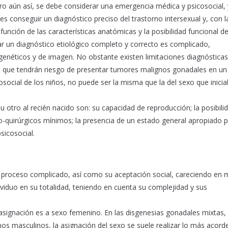
pero aún así, se debe considerar una emergencia médica y psicosocial, 
d es conseguir un diagnóstico preciso del trastorno intersexual y, con l
función de las características anatómicas y la posibilidad funcional de
zar un diagnóstico etiológico completo y correcto es complicado,
s genéticos y de imagen. No obstante existen limitaciones diagnóstica
tes que tendrán riesgo de presentar tumores malignos gonadales en un 
social de los niños, no puede ser la misma que la del sexo que inici
 otro al recién nacido son: su capacidad de reproducción; la posibili
-quirúrgicos mínimos; la presencia de un estado general apropiado p
sicosocial.
un proceso complicado, así como su aceptación social, careciendo en
dividuo en su totalidad, teniendo en cuenta su complejidad y sus
signación es a sexo femenino. En las disgenesias gonadales mixtas, 
 masculinos, la asignación del sexo se suele realizar lo más acorde