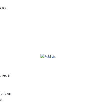
s de
s recién
o, bien
e,