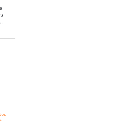
la
ra
as.
ados
la