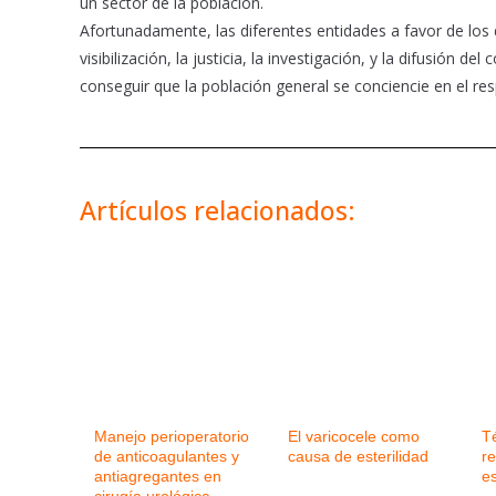
un sector de la población.
Afortunadamente, las diferentes entidades a favor de los
visibilización, la justicia, la investigación, y la difusión d
conseguir que la población general se conciencie en el res
Artículos relacionados:
Manejo perioperatorio
El varicocele como
T
de anticoagulantes y
causa de esterilidad
r
antiagregantes en
e