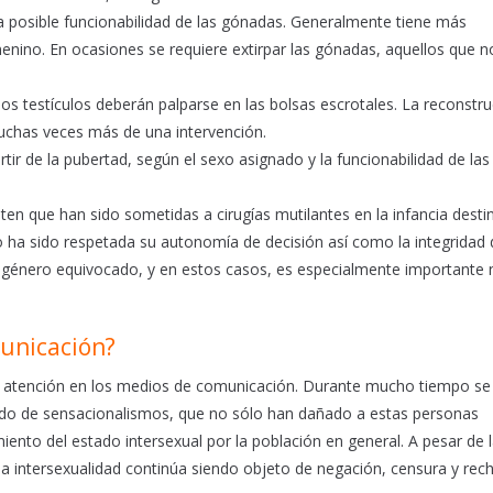
 la posible funcionabilidad de las gónadas. Generalmente tiene más
menino. En ocasiones se requiere extirpar las gónadas, aquellos que 
los testículos deberán palparse en las bolsas escrotales. La reconstr
muchas veces más de una intervención.
tir de la pubertad, según el sexo asignado y la funcionabilidad de las
ten que han sido sometidas a cirugías mutilantes en la infancia desti
 ha sido respetada su autonomía de decisión así como la integridad 
 género equivocado, y en estos casos, es especialmente importante 
municación?
do atención en los medios de comunicación. Durante mucho tiempo se
ado de sensacionalismos, que no sólo han dañado a estas personas
iento del estado intersexual por la población en general. A pesar de 
a, la intersexualidad continúa siendo objeto de negación, censura y re