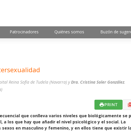
Patrocinadores
Quiénes somos
Buzón de suger
ntersexualidad
pital Reina Sofía de Tudela (Navarra) y
Dra. Cristina Soler González
.
a)
PRINT
secuencial que conlleva varios niveles que biológicamente se
l, a los que hay que añadir el nivel psicológico y el social. La
 sexos en masculino y femenino, y en ellos tiene que existir l