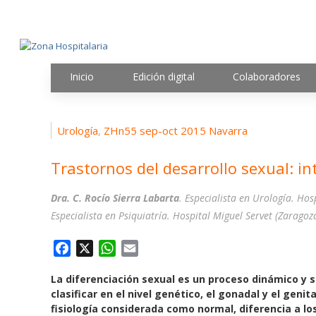
Inicio
Edición digital
Colaboradores
Urología
ZHn55 sep-oct 2015 Navarra
,
Trastornos del desarrollo sexual: i
Dra. C. Rocío Sierra Labarta
. Especialista en Urología. Hos
Especialista en Psiquiatría. Hospital Miguel Servet (Zaragoz
F
X
W
E
a
h
m
La diferenciación sexual es un proceso dinámico y 
c
a
a
clasificar en el nivel genético, el gonadal y el genita
e
t
i
fisiología considerada como normal, diferencia a los