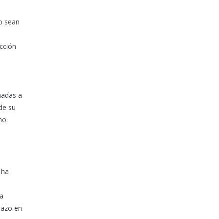
no sean
ucción
nadas a
de su
no
 ha
la
chazo en