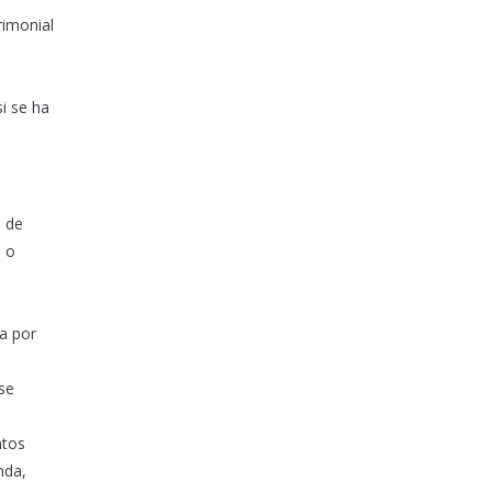
rimonial
i se ha
o de
a o
za por
ese
ntos
nda,