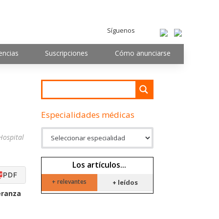
Síguenos
encias
Suscripciones
Cómo anunciarse
Especialidades médicas
Hospital
Los artículos...
PDF
+ relevantes
+ leídos
eranza