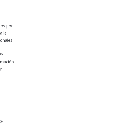
dos por
a la
ionales
EY
ormación
en
b-