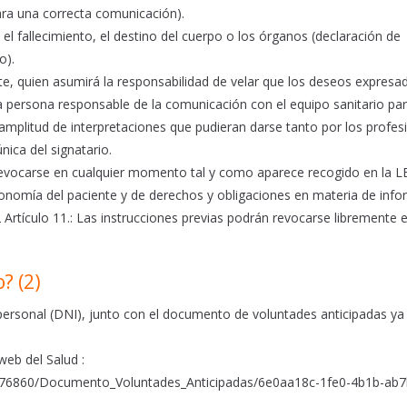
ara una correcta comunicación).
el fallecimiento, el destino del cuerpo o los órganos (declaración de
o).
e, quien asumirá la responsabilidad de velar que los deseos expresa
 persona responsable de la comunicación con el equipo sanitario par
amplitud de interpretaciones que pudieran darse tanto por los profes
nica del signatario.
evocarse en cualquier momento tal y como aparece recogido en la L
onomía del paciente y de derechos y obligaciones en materia de inf
rtículo 11.: Las instrucciones previas podrán revocarse libremente 
? (2)
personal (DNI), junto con el documento de voluntades anticipadas ya
eb del Salud :
/376860/Documento_Voluntades_Anticipadas/6e0aa18c-1fe0-4b1b-ab7