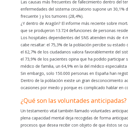
b
s
l
Las causas más frecuentes de fallecimiento dentro del terr
o
A
enfermedades del sistema circulatorio supone un 30,1% de
o
p
frecuente ) y los tumores (28,4%).
k
p
¿Y dentro de Aragón? El informe más reciente sobre mortal
que se produjeron 13.724 defunciones de personas reside
Los hospitales dependientes del SNS atienden más de 4 mi
cabe resaltar: el 75,3% de la población percibe su esta
el 62,7% de los ciudadanos valora favorablemente del sis
el 73,9% de los pacientes opina que ha podido participar 
médico de familia, un 64,9% en la del médico especialista 
Sin embargo, solo 150.000 personas en España han regist
Dentro de la población existe un gran desconocimiento ac
ocasiones por miedo y porque es complicado hablar en com
¿Qué son las voluntades anticipadas?
Un testamento vital también llamado voluntades anticipa
plena capacidad mental deja recogidas de forma anticipada
procesos que desea recibir con objeto de que éstos se 