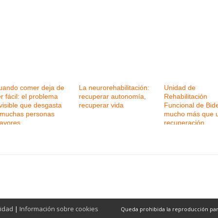
uando comer deja de
La neurorehabilitación:
Unidad de
r fácil: el problema
recuperar autonomía,
Rehabilitación
visible que desgasta
recuperar vida
Funcional de Bid
 muchas personas
mucho más que 
ayores
recuperación
cidad
|
Información sobre cookies
Queda prohibida la reproducción parcia