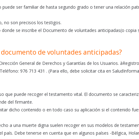
o puede ser familiar de hasta segundo grado o tener una relación pat
, no son precisos los testigos.
 donde se inscribe el Documento de voluntades anticipadas(o copia s
l documento de voluntades anticipadas?
irección General de Derechos y Garantías de los Usuarios. àRegistr
 Teléfono: 976 713 431 . (Para ello, debe solicitar cita en SaludInform
eso que puede recoger el testamento vital. El documento se caracteri
de del firmante.
mitar dicho contenido o en todo caso su aplicación si el contenido fu
recho a una muerte digna suelen recoger en sus modelos de testame
el país. Debe tenerse en cuenta que en algunos países -Bélgica, Hola