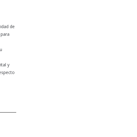
lidad de
 para
su
tal y
respecto