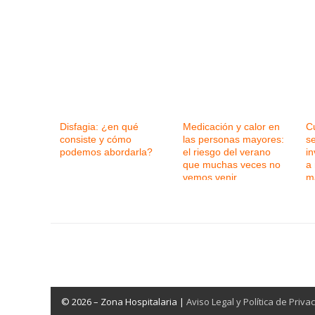
Disfagia: ¿en qué
Medicación y calor en
C
consiste y cómo
las personas mayores:
se
podemos abordarla?
el riesgo del verano
in
que muchas veces no
a
vemos venir
m
© 2026 – Zona Hospitalaria |
Aviso Legal y Política de Priva