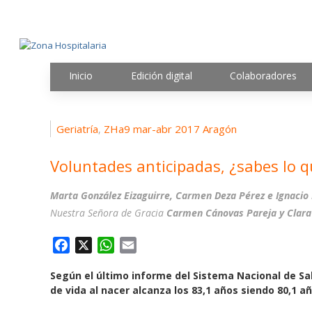
Inicio
Edición digital
Colaboradores
Geriatría
ZHa9 mar-abr 2017 Aragón
,
Voluntades anticipadas, ¿sabes lo 
Marta González Eizaguirre, Carmen Deza Pérez e Ignacio 
Nuestra Señora de Gracia
Carmen Cánovas Pareja y Clara 
F
X
W
E
a
h
m
Según el último informe del Sistema Nacional de Sal
c
a
a
de vida al nacer alcanza los 83,1 años siendo 80,1 a
e
t
i