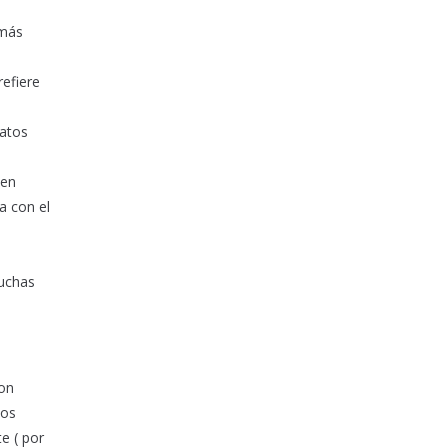
 más
refiere
datos
ien
a con el
muchas
con
los
e ( por