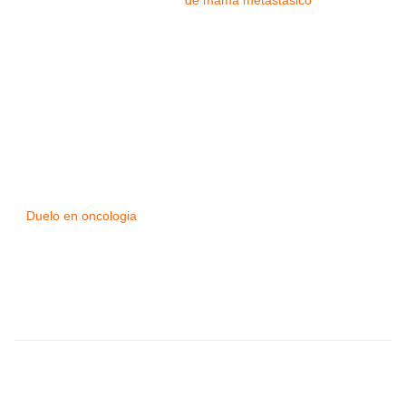
de mama metastásico
Duelo en oncologia