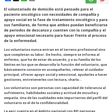
a
h
m
El voluntariado de domicilio está pensado para el
c
a
a
paciente oncológico con necesidades de compañía y
e
t
i
apoyo social en la fase de tratamiento oncológico y para
b
s
l
sus familiares, de forma que ambos puedan beneficiarse
o
A
de periodos de descanso y cuenten con la compañía y el
o
p
apoyo emocional necesario para hacer frente al proceso
k
p
de la enfermedad.
Los voluntarios nunca entran en el terreno profesional sino
que completan su labor. De hecho, siempre se informa al
enfermo, que ha de estar de acuerdo, y a su familia de los
límites en los que se desarrolla la función del voluntario, que
básicamente consiste en acompañarles, relevar al cuidador
principal, ofrecer apoyo social y emocional, ayudarles a hacer
gestiones, entretenerles con lectura, charla…
Los voluntarios son personas con capacidad de tolerancia al
sufrimiento, habilidades sociales y actitud de escucha y
empatía. Una de las cualidades más importantes del perfil del
voluntario es el de la confidencialidad.
La aecc cuenta en el ámbito nacional con 831 personas